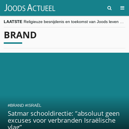
LAATSTE
Religieuze besnijdenis en toekomst van Joods leven centraal tijdens conferentie in Brussel
“Besnijdenisdebat toont hoe moeilijk seculiere Westen minderheden begrijpt”, Jinnih Beels (Vooruit)
BRAND
CITYTRIP | ROEMENIË – Boekarest: de verrassing van Oost-Europa
“Vandaag zit elke Jood in België op de beklaagdenbank”
goKosher lanceert nieuwe website en samenwerking met Mishpacha voor kosher travel en simchas wereldwijd
BRAND
ISRAËL
Satmar schooldirectie: “absoluut geen
excuses voor verbranden Israëlische
vlag”