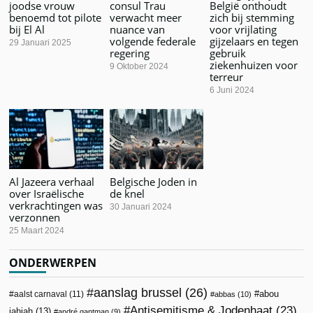
joodse vrouw
consul Trau
België onthoudt
benoemd tot pilote
verwacht meer
zich bij stemming
bij El Al
nuance van
voor vrijlating
volgende federale
gijzelaars en tegen
29 Januari 2025
regering
gebruik
ziekenhuizen voor
9 Oktober 2024
terreur
6 Juni 2024
Al Jazeera verhaal
Belgische Joden in
over Israëlische
de knel
verkrachtingen was
30 Januari 2024
verzonnen
25 Maart 2024
ONDERWERPEN
aanslag brussel
(26)
abou
aalst carnaval
(11)
abbas
(10)
Antisemitisme & Jodenhaat
(23)
jahjah
(13)
andré gantman
(9)