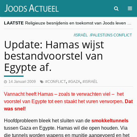
LAATSTE
Religieuze besnijdenis en toekomst van Joods leven centraal tijdens conferentie in Brussel
“Besnijdenisdebat toont hoe moeilijk seculiere Westen minderheden begrijpt”, Jinnih Beels (Vooruit)
CITYTRIP | ROEMENIË – Boekarest: de verrassing van Oost-Europa
ISRAËL
PALESTIJNS CONFLICT
“Vandaag zit elke Jood in België op de beklaagdenbank”
Update: Hamas wijst
goKosher lanceert nieuwe website en samenwerking met Mishpacha voor kosher travel en simchas wereldwijd
bestandvoorstel van
Egypte af.
,
,
14 Januari 2009
CONFLICT
GAZA
ISRAËL
Vannacht heeft Hamas – zoals te verwachten viel – het
voorstel van Egypte tot een staakt het vuren verworpen.
Dat
was snel!
Hoofdprobleem bleek het sluiten van de
smokkeltunnels
tussen Gaza en Egypte. Hamas wil die open houden. Via
die tunnels worden wapens en munitie aangevoerd en het