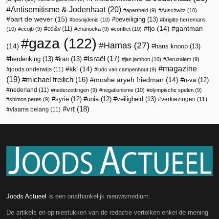
Antisemitisme & Jodenhaat
(20)
apartheid
(9)
Auschwitz
(10)
bart de wever
(15)
beveiliging
(13)
besnijdenis
(10)
brigitte herremans
fjo
(14)
gantman
cd&v
(11)
(10)
ccojb
(9)
chanoeka
(9)
conflict
(10)
gaza
(122)
Hamas
(27)
(14)
hans knoop
(13)
Israël
(17)
herdenking
(13)
iran
(13)
jan jambon
(10)
Jeruzalem
(9)
magazine
kkl
(14)
joods onderwijs
(11)
ludo van campenhout
(9)
(19)
michael freilich
(16)
moshe aryeh friedman
(14)
n-va
(12)
nederland
(11)
nederzettingen
(9)
negationisme
(10)
olympische spelen
(9)
veiligheid
(13)
syrië
(12)
unia
(12)
verkiezingen
(11)
shimon peres
(9)
vrt
(18)
vlaams belang
(11)
Joods Actueel
is een onafhankelijk nieuwsmedium.
De artikels en opiniestukken van de redactie vertolken enkel de mening