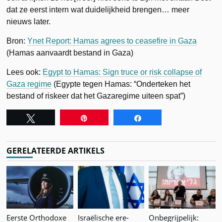
dat ze eerst intern wat duidelijkheid brengen… meer
nieuws later.
Bron:
Ynet Report: Hamas agrees to ceasefire in Gaza
(Hamas aanvaardt bestand in Gaza)
Lees ook:
Egypt to Hamas: Sign truce or risk collapse of
Gaza regime
(Egypte tegen Hamas: “Onderteken het
bestand of riskeer dat het Gazaregime uiteen spat”)
Tweet
Pin
Share
GERELATEERDE ARTIKELS
Eerste Orthodoxe
Israëlische ere-
Onbegrijpelijk: