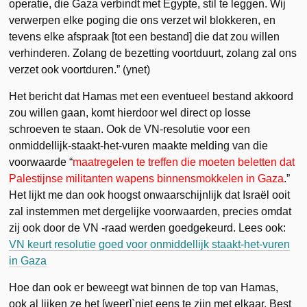
operatie, die Gaza verbindt met Egypte, stil te leggen. Wij
verwerpen elke poging die ons verzet wil blokkeren, en
tevens elke afspraak [tot een bestand] die dat zou willen
verhinderen. Zolang de bezetting voortduurt, zolang zal ons
verzet ook voortduren.” (ynet)
Het bericht dat Hamas met een eventueel bestand akkoord
zou willen gaan, komt hierdoor wel direct op losse
schroeven te staan. Ook de VN-resolutie voor een
onmiddellijk-staakt-het-vuren maakte melding van die
voorwaarde “
maatregelen te treffen die moeten beletten dat
Palestijnse militanten wapens binnensmokkelen in Gaza
.”
Het lijkt me dan ook hoogst onwaarschijnlijk dat Israël ooit
zal instemmen met dergelijke voorwaarden, precies omdat
zij ook door de VN -raad werden goedgekeurd. Lees ook:
VN keurt resolutie goed voor onmiddellijk staakt-het-vuren
in Gaza
Hoe dan ook er beweegt wat binnen de top van Hamas,
ook al lijken ze het [weer]`niet eens te zijn met elkaar. Best