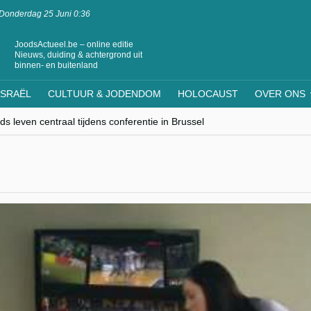
Donderdag 25 Juni 0:36
JoodsActueel.be – online editie
Nieuws, duiding & achtergrond uit
binnen- en buitenland
ISRAËL
CULTUUR & JODENDOM
HOLOCAUST
OVER ONS
s leven centraal tijdens conferentie in Brussel
ere Westen minderheden begrijpt”, Jinnih Beels (Vooruit)
rassing van Oost-Europa
laagdenbank”
nwerking met Mishpacha voor kosher travel en simchas wereldwijd