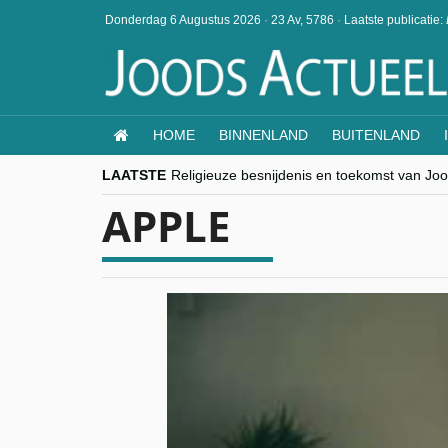
Donderdag 6 Augustus 2026
·
23 Av, 5786
·
Laatste publicatie:
HOME
BINNENLAND
BUITENLAND
LAATSTE
Religieuze besnijdenis en toekomst van Jood
“Besnijdenisdebat toont hoe moeilijk seculi
APPLE
CITYTRIP | ROEMENIË – Boekarest: de ver
“Vandaag zit elke Jood in België op de bek
goKosher lanceert nieuwe website en same