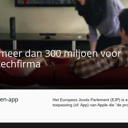
 meer dan 300 miljoen voor
-techfirma
len-app
Het Europees Joods Parlement (EJP) is e
toepassing (of: App) van Apple die “de p