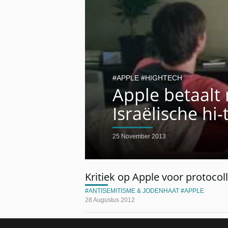
APPLE
HIGHTECH
Apple betaalt
Israëlische hi
25 November 2013
Kritiek op Apple voor protocol
ANTISEMITISME & JODENHAAT
APPLE
28 Augustus 2012