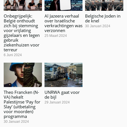
Onbegrijpelijk:
Al Jazeera verhaal
Belgische Joden in
België onthoudt
over Israëlische
de knel
zich bij stemming
verkrachtingen was
30 Januari 2024
voor vrijlating
verzonnen
gijzelaars en tegen
25 Maart 2024
gebruik
ziekenhuizen voor
terreur
6 Juni 2024
Theo Francken (N-
UNRWA gaat voor
VA) hekelt
de bijl
Palestijnse ‘Pay for
29 Januari 2024
Slay’ (uitbetaling
voor moorden)
programma
30 Januari 2024