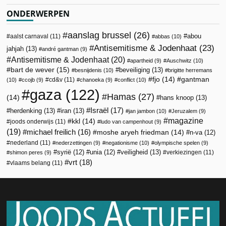
ONDERWERPEN
aanslag brussel
(26)
abou
aalst carnaval
(11)
abbas
(10)
Antisemitisme & Jodenhaat
(23)
jahjah
(13)
andré gantman
(9)
Antisemitisme & Jodenhaat
(20)
apartheid
(9)
Auschwitz
(10)
bart de wever
(15)
beveiliging
(13)
besnijdenis
(10)
brigitte herremans
fjo
(14)
gantman
cd&v
(11)
(10)
ccojb
(9)
chanoeka
(9)
conflict
(10)
gaza
(122)
Hamas
(27)
(14)
hans knoop
(13)
Israël
(17)
herdenking
(13)
iran
(13)
jan jambon
(10)
Jeruzalem
(9)
magazine
kkl
(14)
joods onderwijs
(11)
ludo van campenhout
(9)
(19)
michael freilich
(16)
moshe aryeh friedman
(14)
n-va
(12)
nederland
(11)
nederzettingen
(9)
negationisme
(10)
olympische spelen
(9)
veiligheid
(13)
syrië
(12)
unia
(12)
verkiezingen
(11)
shimon peres
(9)
vrt
(18)
vlaams belang
(11)