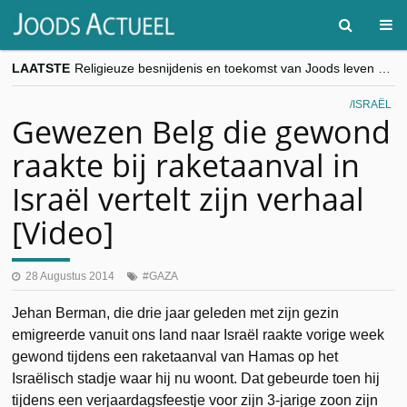
LAATSTE
Religieuze besnijdenis en toekomst van Joods leven centraal tijdens conferentie in Brussel
“Besnijdenisdebat toont hoe moeilijk seculiere Westen minderheden begrijpt”, Jinnih Beels (Vooruit)
CITYTRIP | ROEMENIË – Boekarest: de verrassing van Oost-Europa
ISRAËL
“Vandaag zit elke Jood in België op de beklaagdenbank”
Gewezen Belg die gewond
goKosher lanceert nieuwe website en samenwerking met Mishpacha voor kosher travel en simchas wereldwijd
raakte bij raketaanval in
Israël vertelt zijn verhaal
[Video]
28 Augustus 2014
GAZA
Jehan Berman, die drie jaar geleden met zijn gezin
emigreerde vanuit ons land naar Israël raakte vorige week
gewond tijdens een raketaanval van Hamas op het
Israëlisch stadje waar hij nu woont. Dat gebeurde toen hij
tijdens een verjaardagsfeestje voor zijn 3-jarige zoon zijn