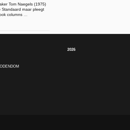
maker Tom Naegels (1975)
 Standaard maar pleegt
 ook columns …
2026
JODENDOM