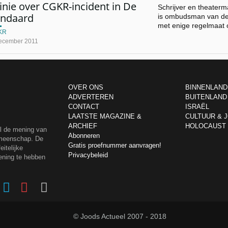
nie over CGKR-incident in De
Schrijver en theater
andaard
is ombudsman van de
met enige regelmaat
KR
ecember 2011
OVER ONS
BINNENLAND
ADVERTEREN
BUITENLAND
CONTACT
ISRAËL
LAATSTE MAGAZINE &
CULTUUR & 
ARCHIEF
HOLOCAUST
el de mening van
Abonneren
emeenschap. De
Gratis proefnummer aanvragen!
itelijke
Privacybeleid
ening te hebben
© Joods Actueel 2007 - 2018