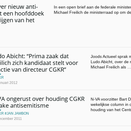
er nieuw anti-
In een open brief aan de federale ministe
st een hoofddoek
Michael Freilich de ministerraad op om d
ijgen van het
o Abicht: “Prima zaak dat
Joods Actueel sprak m
ilich zich kandidaat stelt voor
Ludo Abicht, over de 
Michael Freilich als 
ctie van directeur CGKR”
KR
anuari 2012
VA ongerust over houding CGKR
N-VA voorzitter Bart D
zake antisemitisme
wekelijkse column in
houding van het Cen
KR
JAN JAMBON
ecember 2011