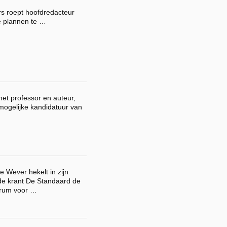
rs roept hoofdredacteur
e plannen te …
et professor en auteur,
mogelijke kandidatuur van
…
e Wever hekelt in zijn
 de krant De Standaard de
trum voor …