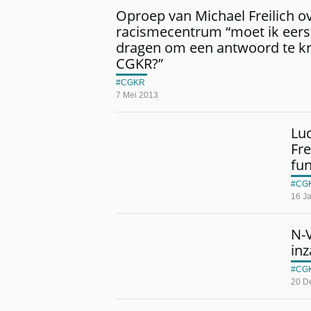
Oproep van Michael Freilich ov
racismecentrum “moet ik eer
dragen om een antwoord te kr
CGKR?”
CGKR
7 Mei 2013
Lud
Fre
fun
CG
16 J
N-
in
CG
20 D