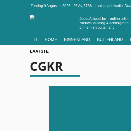
Zondag 9 Augustus 2026
·
26 Av, 5786
·
Laatste publicatie:
Don
JoodsActueel.be – online editie
Nieuws, duiding & achtergrond u
binnen- en buitenland
HOME
BINNENLAND
BUITENLAND
LAATSTE
CGKR