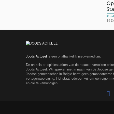
Opi
St
CG
19 D
Joods Actueel
is een onafhankelijk nieuwsmedium.
De artikels en opiniestukken van de redactie vertolken enk
Joods Actueel. Wij spreken niet in naam van de Joodse g
Joodse gemeenschap in België heeft geen gemandateerde fe
vertegenwoordiging. Het staat iedereen vrij om een eigen m
en die te verkondigen.