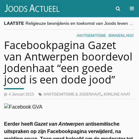
LAATSTE
Religieuze besnijdenis en toekomst van Joods leven centraal tijdens conferentie in Brussel
“Besnijdenisdebat toont hoe moeilijk seculiere Westen minderheden begrijpt”, Jinnih Beels (Vooruit)
CITYTRIP | ROEMENIË – Boekarest: de verrassing van Oost-Europa
ANTISEMITISME
BINNENLAND
“Vandaag zit elke Jood in België op de beklaagdenbank”
Facebookpagina Gazet
goKosher lanceert nieuwe website en samenwerking met Mishpacha voor kosher travel en simchas wereldwijd
van Antwerpen boordevol
Jodenhaat “een goede
jood is een dode jood”
,
4 Januari 2015
ANTISEMITISME & JODENHAAT
ONLINE HAAT
Eerder heeft
Gazet van Antwerpen
antisemitische
uitspraken op zijn Facebookpagina verwijderd, na
melding ervan. Toen werd beloofd om de moderator tot