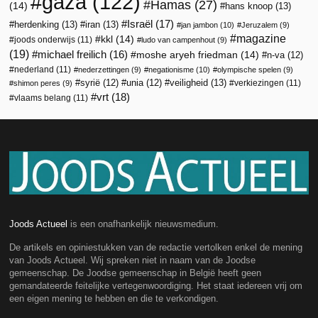
gaza
(122)
Hamas
(27)
(14)
hans knoop
(13)
Israël
(17)
herdenking
(13)
iran
(13)
jan jambon
(10)
Jeruzalem
(9)
magazine
kkl
(14)
joods onderwijs
(11)
ludo van campenhout
(9)
(19)
michael freilich
(16)
moshe aryeh friedman
(14)
n-va
(12)
nederland
(11)
nederzettingen
(9)
negationisme
(10)
olympische spelen
(9)
veiligheid
(13)
syrië
(12)
unia
(12)
verkiezingen
(11)
shimon peres
(9)
vrt
(18)
vlaams belang
(11)
Joods Actueel
is een onafhankelijk nieuwsmedium.
De artikels en opiniestukken van de redactie vertolken enkel de mening
van Joods Actueel. Wij spreken niet in naam van de Joodse
gemeenschap. De Joodse gemeenschap in België heeft geen
gemandateerde feitelijke vertegenwoordiging. Het staat iedereen vrij om
een eigen mening te hebben en die te verkondigen.