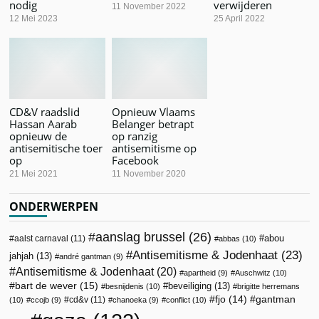
nodig
verwijderen
11 November 2022
12 Mei 2023
25 April 2022
CD&V raadslid
Opnieuw Vlaams
Hassan Aarab
Belanger betrapt
opnieuw de
op ranzig
antisemitische toer
antisemitisme op
op
Facebook
21 Mei 2021
11 November 2020
ONDERWERPEN
aanslag brussel
(26)
abou
aalst carnaval
(11)
abbas
(10)
Antisemitisme & Jodenhaat
(23)
jahjah
(13)
andré gantman
(9)
Antisemitisme & Jodenhaat
(20)
apartheid
(9)
Auschwitz
(10)
bart de wever
(15)
beveiliging
(13)
besnijdenis
(10)
brigitte herremans
fjo
(14)
gantman
cd&v
(11)
(10)
ccojb
(9)
chanoeka
(9)
conflict
(10)