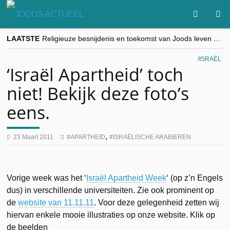
LAATSTE
Religieuze besnijdenis en toekomst van Joods leven centraal tijdens conferentie in Brussel
“Besnijdenisdebat toont hoe moeilijk seculiere Westen minderheden begrijpt”, Jinnih Beels (Vooruit)
CITYTRIP | ROEMENIË – Boekarest: de verrassing van Oost-Europa
ISRAËL
“Vandaag zit elke Jood in België op de beklaagdenbank”
‘Israël Apartheid’ toch
goKosher lanceert nieuwe website en samenwerking met Mishpacha voor kosher travel en simchas wereldwijd
niet! Bekijk deze foto’s
eens.
,
23 Maart 2011
APARTHEID
ISRAËLISCHE ARABIEREN
Vorige week was het ‘
Israël Apartheid Week
‘ (op z’n Engels
dus) in verschillende universiteiten. Zie ook prominent op
de
website van 11.11.11
. Voor deze gelegenheid zetten wij
hiervan enkele mooie illustraties op onze website.
Klik op
de beelden