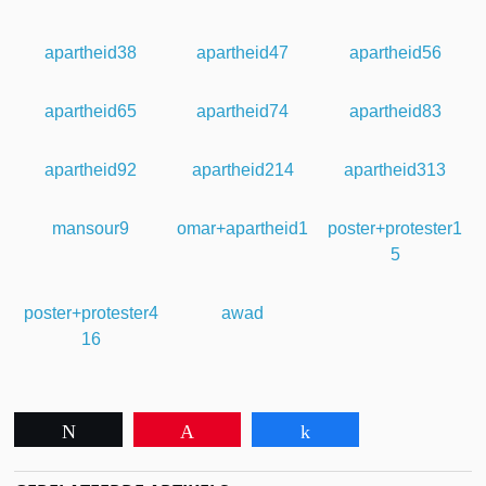
apartheid38
apartheid47
apartheid56
apartheid65
apartheid74
apartheid83
apartheid92
apartheid214
apartheid313
mansour9
omar+apartheid1
poster+protester1
5
poster+protester4
awad
16
Tweet
Pin
Share