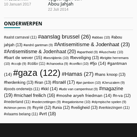
Abou Jahjah
10 Januari 2017
22 Juli 2014
ONDERWERPEN
aanslag brussel
(26)
abou
aalst carnaval
(11)
abbas
(10)
Antisemitisme & Jodenhaat
(23)
jahjah
(13)
andré gantman
(9)
Antisemitisme & Jodenhaat
(20)
apartheid
(9)
Auschwitz
(10)
bart de wever
(15)
beveiliging
(13)
besnijdenis
(10)
brigitte herremans
fjo
(14)
gantman
cd&v
(11)
(10)
ccojb
(9)
chanoeka
(9)
conflict
(10)
gaza
(122)
Hamas
(27)
(14)
hans knoop
(13)
Israël
(17)
herdenking
(13)
iran
(13)
jan jambon
(10)
Jeruzalem
(9)
magazine
kkl
(14)
joods onderwijs
(11)
ludo van campenhout
(9)
(19)
michael freilich
(16)
moshe aryeh friedman
(14)
n-va
(12)
nederland
(11)
nederzettingen
(9)
negationisme
(10)
olympische spelen
(9)
veiligheid
(13)
syrië
(12)
unia
(12)
verkiezingen
(11)
shimon peres
(9)
vrt
(18)
vlaams belang
(11)