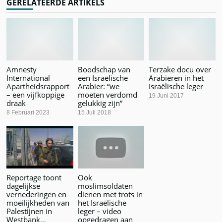
GERELATEERDE ARTIKELS
Amnesty
Boodschap van
Terzake docu over
International
een Israëlische
Arabieren in het
Apartheidsrapport
Arabier: “we
Israëlische leger
– een vijfkoppige
moeten verdomd
19 Juni 2017
draak
gelukkig zijn”
8 Februari 2023
15 Juli 2018
Reportage toont
Ook
dagelijkse
moslimsoldaten
vernederingen en
dienen met trots in
moeilijkheden van
het Israëlische
Palestijnen in
leger – video
Westbank…
opgedragen aan