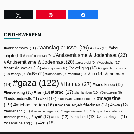
Tweet
Pin
Share
ONDERWERPEN
aanslag brussel
(26)
abou
aalst carnaval
(11)
abbas
(10)
Antisemitisme & Jodenhaat
(23)
jahjah
(13)
andré gantman
(9)
Antisemitisme & Jodenhaat
(20)
apartheid
(9)
Auschwitz
(10)
bart de wever
(15)
beveiliging
(13)
besnijdenis
(10)
brigitte herremans
fjo
(14)
gantman
cd&v
(11)
(10)
ccojb
(9)
chanoeka
(9)
conflict
(10)
gaza
(122)
Hamas
(27)
(14)
hans knoop
(13)
Israël
(17)
herdenking
(13)
iran
(13)
jan jambon
(10)
Jeruzalem
(9)
magazine
kkl
(14)
joods onderwijs
(11)
ludo van campenhout
(9)
(19)
michael freilich
(16)
moshe aryeh friedman
(14)
n-va
(12)
nederland
(11)
nederzettingen
(9)
negationisme
(10)
olympische spelen
(9)
veiligheid
(13)
syrië
(12)
unia
(12)
verkiezingen
(11)
shimon peres
(9)
vrt
(18)
vlaams belang
(11)