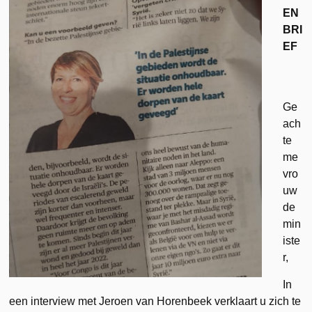
EN
BRI
EF
Ge
ach
te
me
vro
uw
de
min
iste
r,
In
een interview met Jeroen van Horenbeek verklaart u zich te