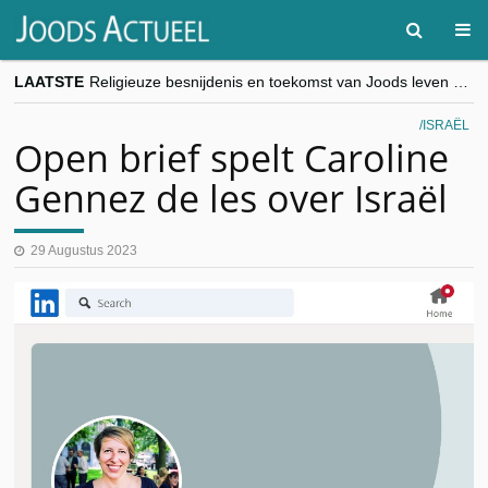
LAATSTE
Religieuze besnijdenis en toekomst van Joods leven centraal tijdens conferentie in Brussel
“Besnijdenisdebat toont hoe moeilijk seculiere Westen minderheden begrijpt”, Jinnih Beels (Vooruit)
CITYTRIP | ROEMENIË – Boekarest: de verrassing van Oost-Europa
ISRAËL
“Vandaag zit elke Jood in België op de beklaagdenbank”
Open brief spelt Caroline
goKosher lanceert nieuwe website en samenwerking met Mishpacha voor kosher travel en simchas wereldwijd
Gennez de les over Israël
29 Augustus 2023