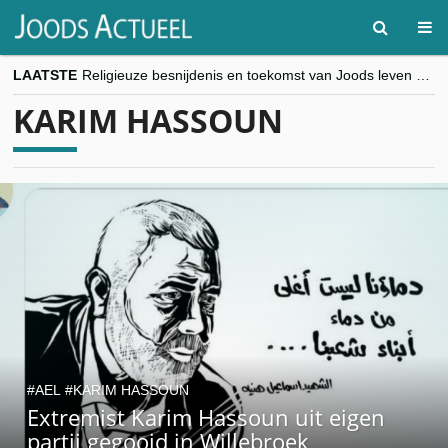
LAATSTE
Religieuze besnijdenis en toekomst van Joods leven centraal tijdens conferentie in Brussel
“Besnijdenisdebat toont hoe moeilijk seculiere Westen minderheden begrijpt”, Jinnih Beels (Vooruit)
KARIM HASSOUN
CITYTRIP | ROEMENIË – Boekarest: de verrassing van Oost-Europa
“Vandaag zit elke Jood in België op de beklaagdenbank”
goKosher lanceert nieuwe website en samenwerking met Mishpacha voor kosher travel en simchas wereldwijd
AEL
KARIM HASSOUN
Extremist Karim Hassoun uit eigen
partij gegooid in Willebroek