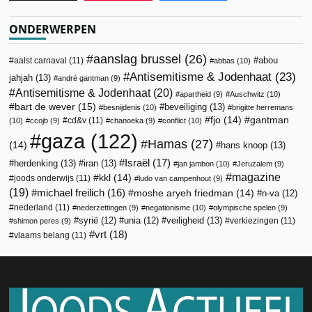
ONDERWERPEN
aanslag brussel
(26)
abou
aalst carnaval
(11)
abbas
(10)
Antisemitisme & Jodenhaat
(23)
jahjah
(13)
andré gantman
(9)
Antisemitisme & Jodenhaat
(20)
apartheid
(9)
Auschwitz
(10)
bart de wever
(15)
beveiliging
(13)
besnijdenis
(10)
brigitte herremans
fjo
(14)
gantman
cd&v
(11)
(10)
ccojb
(9)
chanoeka
(9)
conflict
(10)
gaza
(122)
Hamas
(27)
(14)
hans knoop
(13)
Israël
(17)
herdenking
(13)
iran
(13)
jan jambon
(10)
Jeruzalem
(9)
magazine
kkl
(14)
joods onderwijs
(11)
ludo van campenhout
(9)
(19)
michael freilich
(16)
moshe aryeh friedman
(14)
n-va
(12)
nederland
(11)
nederzettingen
(9)
negationisme
(10)
olympische spelen
(9)
veiligheid
(13)
syrië
(12)
unia
(12)
verkiezingen
(11)
shimon peres
(9)
vrt
(18)
vlaams belang
(11)