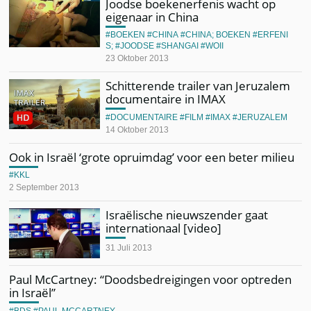
Joodse boekenerfenis wacht op
eigenaar in China
BOEKEN
CHINA
CHINA; BOEKEN
ERFENI
S;
JOODSE
SHANGAI
WOII
23 Oktober 2013
Schitterende trailer van Jeruzalem
documentaire in IMAX
DOCUMENTAIRE
FILM
IMAX
JERUZALEM
14 Oktober 2013
Ook in Israël ‘grote opruimdag’ voor een beter milieu
KKL
2 September 2013
Israëlische nieuwszender gaat
internationaal [video]
31 Juli 2013
Paul McCartney: “Doodsbedreigingen voor optreden
in Israël”
BDS
PAUL MCCARTNEY