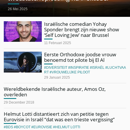
26 Mei 2025
Israëlische comedian Yohay
Sponder brengt zijn nieuwe show
‘Self Loving Jew’ naar Brussel
11 Februari 2025
Eerste Orthodoxe joodse vrouw
benoemd tot pilote bij El Al
DIVERSITEIT
INSPIRATIE
ISRAËL
LUCHTVAA
RT
VROUWELIJKE PILOOT
29 Januari 2025
Wereldbekende Israëlische auteur, Amos Oz,
overleden
29 December 2018
Helmut Lotti distantieert zich van petitie tegen
Eurovisie in Israël “dat was een trieste vergissing”
BDS
BOYCOT
EUROVISIE
HELMUT LOTTI