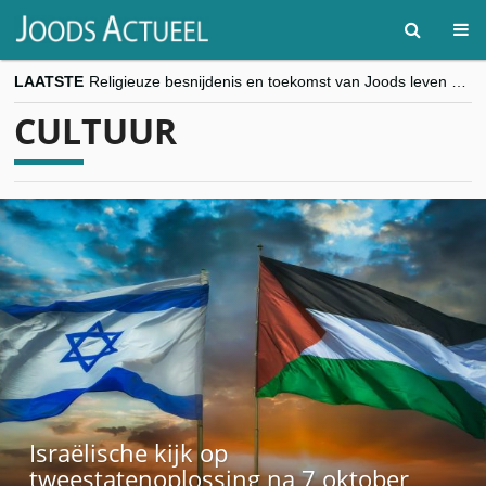
LAATSTE
Religieuze besnijdenis en toekomst van Joods leven centraal tijdens conferentie in Brussel
“Besnijdenisdebat toont hoe moeilijk seculiere Westen minderheden begrijpt”, Jinnih Beels (Vooruit)
CULTUUR
CITYTRIP | ROEMENIË – Boekarest: de verrassing van Oost-Europa
“Vandaag zit elke Jood in België op de beklaagdenbank”
goKosher lanceert nieuwe website en samenwerking met Mishpacha voor kosher travel en simchas wereldwijd
Israëlische kijk op
tweestatenoplossing na 7 oktober