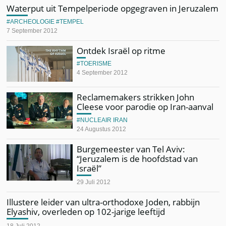
Waterput uit Tempelperiode opgegraven in Jeruzalem
ARCHEOLOGIE
TEMPEL
7 September 2012
Ontdek Israël op ritme
TOERISME
4 September 2012
Reclamemakers strikken John
Cleese voor parodie op Iran-aanval
NUCLEAIR IRAN
24 Augustus 2012
Burgemeester van Tel Aviv:
“Jeruzalem is de hoofdstad van
Israël”
29 Juli 2012
Illustere leider van ultra-orthodoxe Joden, rabbijn
Elyashiv, overleden op 102-jarige leeftijd
18 Juli 2012