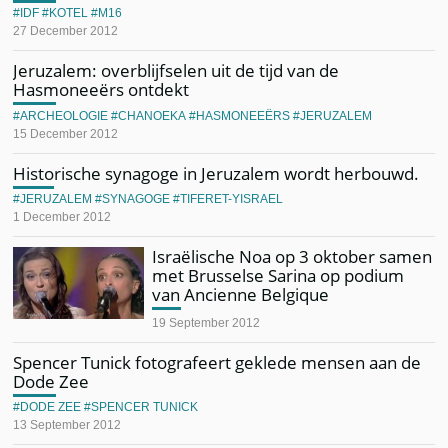
IDF
KOTEL
M16
27 December 2012
Jeruzalem: overblijfselen uit de tijd van de
Hasmoneeërs ontdekt
ARCHEOLOGIE
CHANOEKA
HASMONEEËRS
JERUZALEM
15 December 2012
Historische synagoge in Jeruzalem wordt herbouwd.
JERUZALEM
SYNAGOGE
TIFERET-YISRAEL
1 December 2012
Israëlische Noa op 3 oktober samen
met Brusselse Sarina op podium
van Ancienne Belgique
19 September 2012
Spencer Tunick fotografeert geklede mensen aan de
Dode Zee
DODE ZEE
SPENCER TUNICK
13 September 2012