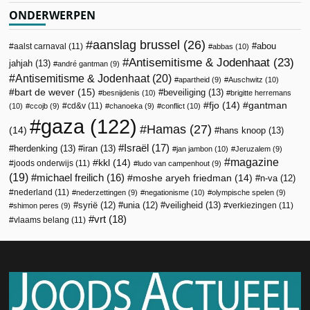
ONDERWERPEN
aanslag brussel
(26)
abou
aalst carnaval
(11)
abbas
(10)
Antisemitisme & Jodenhaat
(23)
jahjah
(13)
andré gantman
(9)
Antisemitisme & Jodenhaat
(20)
apartheid
(9)
Auschwitz
(10)
bart de wever
(15)
beveiliging
(13)
besnijdenis
(10)
brigitte herremans
fjo
(14)
gantman
cd&v
(11)
(10)
ccojb
(9)
chanoeka
(9)
conflict
(10)
gaza
(122)
Hamas
(27)
(14)
hans knoop
(13)
Israël
(17)
herdenking
(13)
iran
(13)
jan jambon
(10)
Jeruzalem
(9)
magazine
kkl
(14)
joods onderwijs
(11)
ludo van campenhout
(9)
(19)
michael freilich
(16)
moshe aryeh friedman
(14)
n-va
(12)
nederland
(11)
nederzettingen
(9)
negationisme
(10)
olympische spelen
(9)
veiligheid
(13)
syrië
(12)
unia
(12)
verkiezingen
(11)
shimon peres
(9)
vrt
(18)
vlaams belang
(11)