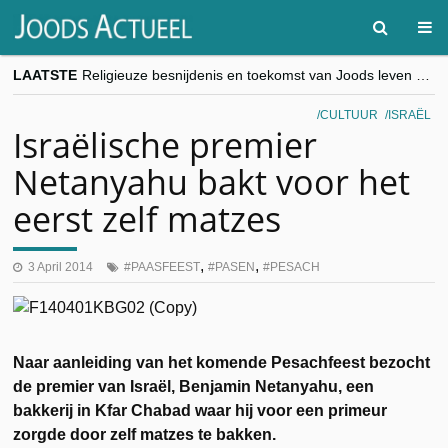
LAATSTE
Religieuze besnijdenis en toekomst van Joods leven centraal tijdens conferentie in Brussel
“Besnijdenisdebat toont hoe moeilijk seculiere Westen minderheden begrijpt”, Jinnih Beels (Vooruit)
CITYTRIP | ROEMENIË – Boekarest: de verrassing van Oost-Europa
CULTUUR
ISRAËL
“Vandaag zit elke Jood in België op de beklaagdenbank”
Israëlische premier
goKosher lanceert nieuwe website en samenwerking met Mishpacha voor kosher travel en simchas wereldwijd
Netanyahu bakt voor het
eerst zelf matzes
,
,
3 April 2014
PAASFEEST
PASEN
PESACH
Naar aanleiding van het komende Pesachfeest bezocht
de premier van Israël, Benjamin Netanyahu, een
bakkerij in Kfar Chabad waar hij voor een primeur
zorgde door zelf matzes te bakken.