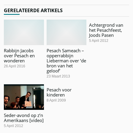
GERELATEERDE ARTIKELS
Achtergrond van
het Pesachfeest,
Joods Pasen
5 April 2012
Rabbijn Jacobs
Pesach Sameach –
over Pesach en
opperrabbijn
wonderen
Lieberman over ‘de
bron van het
26 April 2016
geloof’
23 Maart 2013
Pesach voor
kinderen
8 April 2009
Seder-avond op z’n
Amerikaans [video]
5 April 2012