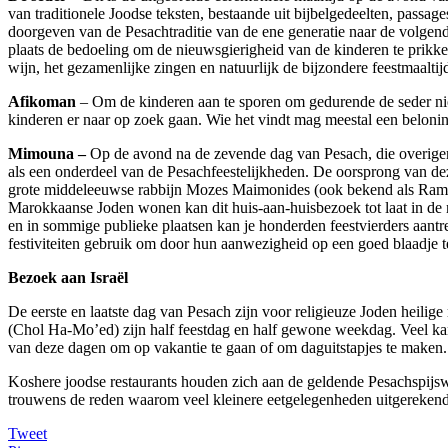
van traditionele Joodse teksten, bestaande uit bijbelgedeelten, passa
doorgeven van de Pesachtraditie van de ene generatie naar de volgende
plaats de bedoeling om de nieuwsgierigheid van de kinderen te prikke
wijn, het gezamenlijke zingen en natuurlijk de bijzondere feestmaaltijd
Afikoman
– Om de kinderen aan te sporen om gedurende de seder niet
kinderen er naar op zoek gaan. Wie het vindt mag meestal een beloni
Mimouna –
Op de avond na de zevende dag van Pesach, die overigen
als een onderdeel van de Pesachfeestelijkheden. De oorsprong van d
grote middeleeuwse rabbijn Mozes Maimonides (ook bekend als Ramb
Marokkaanse Joden wonen kan dit huis-aan-huisbezoek tot laat in de 
en in sommige publieke plaatsen kan je honderden feestvierders aantr
festiviteiten gebruik om door hun aanwezigheid op een goed blaadje 
Bezoek aan Israël
De eerste en laatste dag van Pesach zijn voor religieuze Joden heilig
(Chol Ha-Mo’ed) zijn half feestdag en half gewone weekdag. Veel kan
van deze dagen om op vakantie te gaan of om daguitstapjes te maken. 
Koshere joodse restaurants houden zich aan de geldende Pesachspijswe
trouwens de reden waarom veel kleinere eetgelegenheden uitgerekend t
Tweet