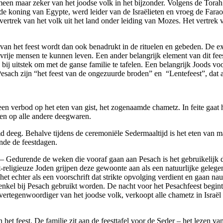
meen maar zeker van het joodse volk in het bijzonder. Volgens de Torah
 de koning van Egypte, werd leider van de Israëlieten en vroeg de Fara
 vertrek van het volk uit het land onder leiding van Mozes. Het vertre
van het feest wordt dan ook benadrukt in de rituelen en gebeden. De exo
 vrije mensen te kunnen leven. Een ander belangrijk element van dit fee
d bij uitstek om met de ganse familie te tafelen. Een belangrijk Joods v
ach zijn “het feest van de ongezuurde broden” en “Lentefeest”, dat aan
en verbod op het eten van gist, het zogenaamde chametz. In feite gaat h
 en op alle andere deegwaren.
 deeg. Behalve tijdens de ceremoniële Sedermaaltijd is het eten van m
rende de feestdagen.
 – Gedurende de weken die vooraf gaan aan Pesach is het gebruikelijk
t-religieuze Joden grijpen deze gewoonte aan als een natuurlijke gele
het echter als een voorschrift dat strikte opvolging verdient en gaan n
nkel bij Pesach gebruikt worden. De nacht voor het Pesachfeest begint i
 vertegenwoordiger van het joodse volk, verkoopt alle chametz in Israël
n het feest. De familie zit aan de feesttafel voor de Seder – het lezen