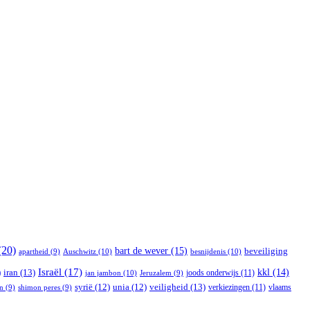
(20)
bart de wever
(15)
beveiliging
Auschwitz
(10)
besnijdenis
(10)
apartheid
(9)
Israël
(17)
)
iran
(13)
kkl
(14)
joods onderwijs
(11)
jan jambon
(10)
Jeruzalem
(9)
veiligheid
(13)
syrië
(12)
unia
(12)
verkiezingen
(11)
vlaams
n
(9)
shimon peres
(9)