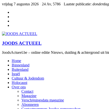
vrijdag 7 augustus 2026
·
24 Av, 5786
·
Laatste publicatie:
donderdag 
JOODS ACTUEEL
JoodsActueel.be – online editie Nieuws, duiding & achtergrond uit bi
Home
Binnenland
Buitenland
Israël
Cultuur & Jodendom
Holocaust
Over ons
Contact
Magazine
Verschijningsdata magazine
Abonneren
Contactnummers Joodse gemeenschap