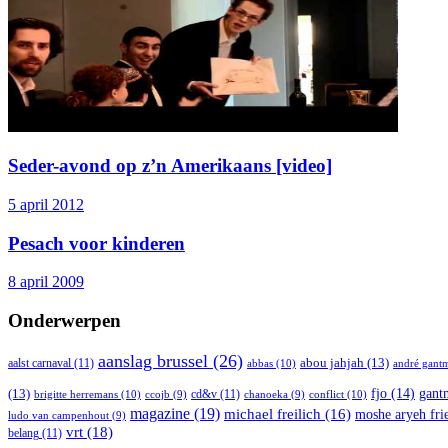
Seder-avond op z’n Amerikaans [video]
5 april 2012
Pesach voor kinderen
8 april 2009
Onderwerpen
aanslag brussel
(26)
abou jahjah
(13)
aalst carnaval
(11)
abbas
(10)
andré gant
(13)
fjo
(14)
gant
cd&v
(11)
brigitte herremans
(10)
conflict
(10)
ccojb
(9)
chanoeka
(9)
magazine
(19)
michael freilich
(16)
moshe aryeh fr
ludo van campenhout
(9)
vrt
(18)
belang
(11)