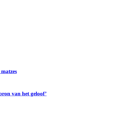
f matzes
ron van het geloof’