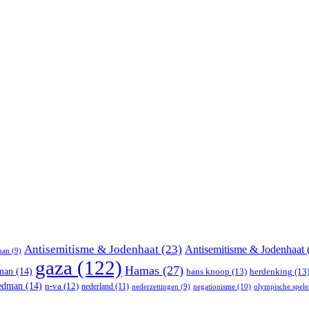
Antisemitisme & Jodenhaat
(23)
Antisemitisme & Jodenhaat
man
(9)
gaza
(122)
Hamas
(27)
man
(14)
hans knoop
(13)
herdenking
(13
iedman
(14)
n-va
(12)
nederland
(11)
negationisme
(10)
nederzettingen
(9)
olympische spele