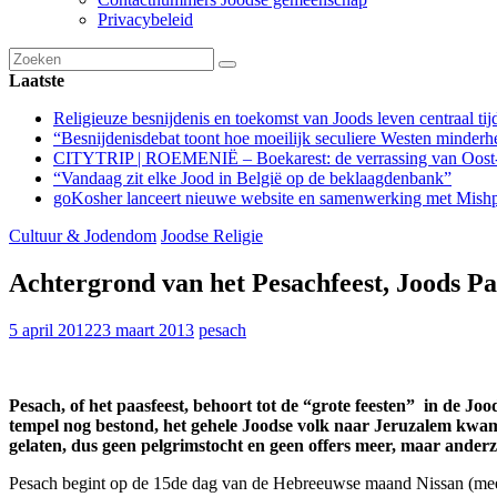
Privacybeleid
Laatste
Religieuze besnijdenis en toekomst van Joods leven centraal tij
“Besnijdenisdebat toont hoe moeilijk seculiere Westen minderhe
CITYTRIP | ROEMENIË – Boekarest: de verrassing van Oost
“Vandaag zit elke Jood in België op de beklaagdenbank”
goKosher lanceert nieuwe website en samenwerking met Mishpa
Cultuur & Jodendom
Joodse Religie
Achtergrond van het Pesachfeest, Joods P
5 april 2012
23 maart 2013
pesach
Pesach, of het paasfeest, behoort tot de “grote feesten” in de Joo
tempel nog bestond, het gehele Joodse volk naar Jeruzalem kwam
gelaten, dus geen pelgrimstocht en geen offers meer, maar ander
Pesach begint op de 15de dag van de Hebreeuwse maand Nissan (meestal