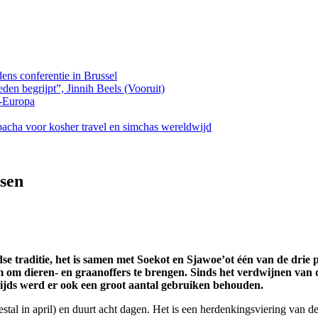
dens conferentie in Brussel
den begrijpt”, Jinnih Beels (Vooruit)
-Europa
cha voor kosher travel en simchas wereldwijd
asen
dse traditie, het is samen met Soekot en Sjawoe’ot één van de drie p
 om dieren- en graanoffers te brengen. Sinds het verdwijnen van 
zijds werd er ook een groot aantal gebruiken behouden.
 in april) en duurt acht dagen. Het is een herdenkingsviering van de u