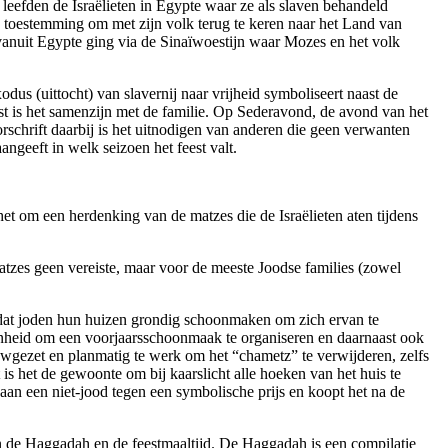
 leefden de Israëlieten in Egypte waar ze als slaven behandeld
o toestemming om met zijn volk terug te keren naar het Land van
k vanuit Egypte ging via de Sinaïwoestijn waar Mozes en het volk
dus (uittocht) van slavernij naar vrijheid symboliseert naast de
st is het samenzijn met de familie. Op Sederavond, de avond van het
oorschrift daarbij is het uitnodigen van anderen die geen verwanten
geeft in welk seizoen het feest valt.
et om een herdenking van de matzes die de Israëlieten aten tijdens
atzes geen vereiste, maar voor de meeste Joodse families (zowel
 dat joden hun huizen grondig schoonmaken om zich ervan te
genheid om een voorjaarsschoonmaak te organiseren en daarnaast ook
auwgezet en planmatig te werk om het “chametz” te verwijderen, zelfs
s het de gewoonte om bij kaarslicht alle hoeken van het huis te
 aan een niet-jood tegen een symbolische prijs en koopt het na de
 van de Haggadah en de feestmaaltijd. De Haggadah is een compilatie