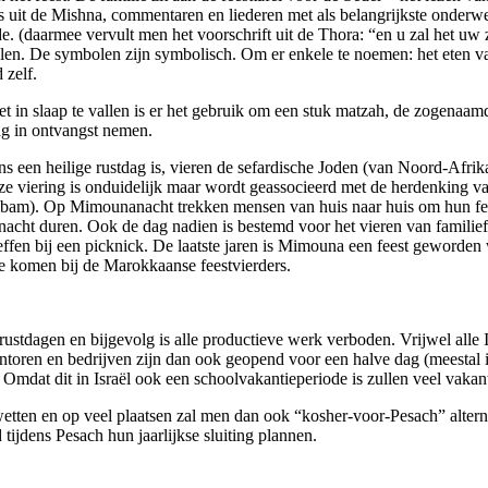
ges uit de Mishna, commentaren en liederen met als belangrijkste onderw
. (daarmee vervult men het voorschrift uit de Thora: “en u zal het uw 
len. De symbolen zijn symbolisch. Om er enkele te noemen: het eten van
 zelf.
 in slaap te vallen is er het gebruik om een stuk matzah, de zogenaamd
ng in ontvangst nemen.
s een heilige rustdag is, vieren de sefardische Joden (van Noord-Afri
eze viering is onduidelijk maar wordt geassocieerd met de herdenking
am). Op Mimounanacht trekken mensen van huis naar huis om hun fees
nacht duren. Ook de dag nadien is bestemd voor het vieren van familie
effen bij een picknick. De laatste jaren is Mimouna een feest geworden
te komen bij de Marokkaanse feestvierders.
e rustdagen en bijgevolg is alle productieve werk verboden. Vrijwel alle
toren en bedrijven zijn dan ook geopend voor een halve dag (meestal in
Omdat dit in Israël ook een schoolvakantieperiode is zullen veel vakan
tten en op veel plaatsen zal men dan ook “kosher-voor-Pesach” alternat
ijdens Pesach hun jaarlijkse sluiting plannen.