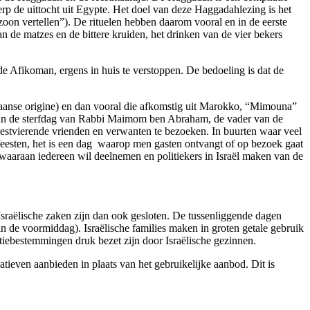
erp de uittocht uit Egypte. Het doel van deze Haggadahlezing is het
zoon vertellen”). De rituelen hebben daarom vooral en in de eerste
 de matzes en de bittere kruiden, het drinken van de vier bekers
e Afikoman, ergens in huis te verstoppen. De bedoeling is dat de
kaanse origine) en dan vooral die afkomstig uit Marokko, “Mimouna”
 van de sterfdag van Rabbi Maimom ben Abraham, de vader van de
tvierende vrienden en verwanten te bezoeken. In buurten waar veel
feesten, het is een dag waarop men gasten ontvangt of op bezoek gaat
 waaraan iedereen wil deelnemen en politiekers in Israël maken van de
 Israëlische zaken zijn dan ook gesloten. De tussenliggende dagen
 de voormiddag). Israëlische families maken in groten getale gebruik
tiebestemmingen druk bezet zijn door Israëlische gezinnen.
ieven aanbieden in plaats van het gebruikelijke aanbod. Dit is