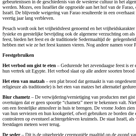
gebeurtenissen in de geschiedenis van de westerse cultuur in het alge
werden. Mozes, een Israëliet die opgroeide aan het hof van de Farao,
Israël. De blijvende weigering van Farao resulteerde in een overhaast
veertig jaar lang verbleven.
Pesach wordt ook het vrijheidsfeest genoemd en het vrijheidskarakter 
fysieke en geestelijke bevrijding ook de algemene verzuchting om als
feest, bieden het feest en de traditionele Sedermaaltijd de gelegenhei
hebben met wie ze het feest kunnen vieren. Nog andere namen voor Pes
Feestgebruiken
Het verbod om gist te eten
– Gedurende het zevendaagse feest is er e
hun vertrek uit Egypte. Het verbod slaat op alle andere soorten brood
Het eten van matzah
– een plat brood dat gemaakt is van ongedesemd
religieuze als traditionele) is het eten van matzes het alternatief gedu
Biur chametz
– De verwijdering/vernietiging van producten met gist
overtuigen dat er geen spoortje “chametz” meer te bekennen valt. Nie
om een feestelijke atmosfeer in huis te brengen. De vrome Joden zien 
van hun serviezen en hun kookgerief, ofwel gebruiken ze borden die e
controleren op eventueel achtergebleven kruimels. De staat Israël, als
feestdagen meteen weer terug.
De seder
– Dit is de uitgebreide ceremoniële maaltijd op de avond va