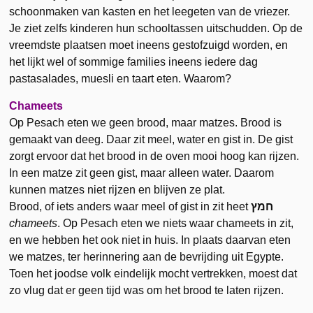
schoonmaken van kasten en het leegeten van de vriezer.
Je ziet zelfs kinderen hun schooltassen uitschudden. Op de
vreemdste plaatsen moet ineens gestofzuigd worden, en
het lijkt wel of sommige families ineens iedere dag
pastasalades, muesli en taart eten. Waarom?
Chameets
Op Pesach eten we geen brood, maar matzes. Brood is
gemaakt van deeg. Daar zit meel, water en gist in. De gist
zorgt ervoor dat het brood in de oven mooi hoog kan rijzen.
In een matze zit geen gist, maar alleen water. Daarom
kunnen matzes niet rijzen en blijven ze plat.
Brood, of iets anders waar meel of gist in zit heet
חמץ
chameets
. Op Pesach eten we niets waar chameets in zit,
en we hebben het ook niet in huis. In plaats daarvan eten
we matzes, ter herinnering aan de bevrijding uit Egypte.
Toen het joodse volk eindelijk mocht vertrekken, moest dat
zo vlug dat er geen tijd was om het brood te laten rijzen.