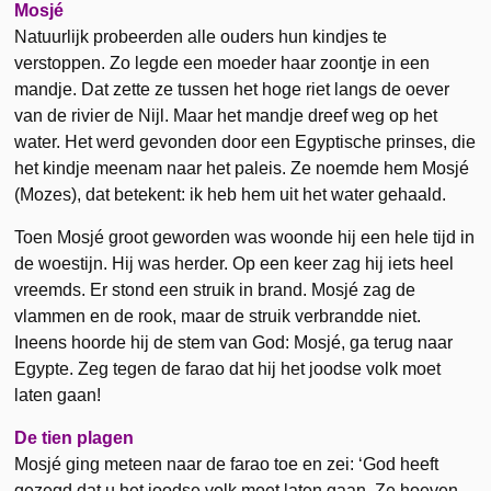
Mosjé
Natuurlijk probeerden alle ouders hun kindjes te
verstoppen. Zo legde een moeder haar zoontje in een
mandje. Dat zette ze tussen het hoge riet langs de oever
van de rivier de Nijl. Maar het mandje dreef weg op het
water. Het werd gevonden door een Egyptische prinses, die
het kindje meenam naar het paleis. Ze noemde hem Mosjé
(Mozes), dat betekent: ik heb hem uit het water gehaald.
Toen Mosjé groot geworden was woonde hij een hele tijd in
de woestijn. Hij was herder. Op een keer zag hij iets heel
vreemds. Er stond een struik in brand. Mosjé zag de
vlammen en de rook, maar de struik verbrandde niet.
Ineens hoorde hij de stem van God: Mosjé, ga terug naar
Egypte. Zeg tegen de farao dat hij het joodse volk moet
laten gaan!
De tien plagen
Mosjé ging meteen naar de farao toe en zei: ‘God heeft
gezegd dat u het joodse volk moet laten gaan. Ze hoeven