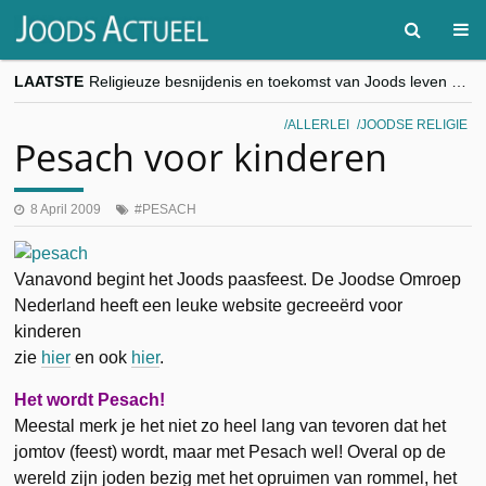
LAATSTE
Religieuze besnijdenis en toekomst van Joods leven centraal tijdens conferentie in Brussel
“Besnijdenisdebat toont hoe moeilijk seculiere Westen minderheden begrijpt”, Jinnih Beels (Vooruit)
CITYTRIP | ROEMENIË – Boekarest: de verrassing van Oost-Europa
ALLERLEI
JOODSE RELIGIE
“Vandaag zit elke Jood in België op de beklaagdenbank”
Pesach voor kinderen
goKosher lanceert nieuwe website en samenwerking met Mishpacha voor kosher travel en simchas wereldwijd
8 April 2009
PESACH
Vanavond begint het Joods paasfeest. De Joodse Omroep
Nederland heeft een leuke website gecreeërd voor
kinderen
zie
hier
en ook
hier
.
Het wordt Pesach!
Meestal merk je het niet zo heel lang van tevoren dat het
jomtov (feest) wordt, maar met Pesach wel! Overal op de
wereld zijn joden bezig met het opruimen van rommel, het