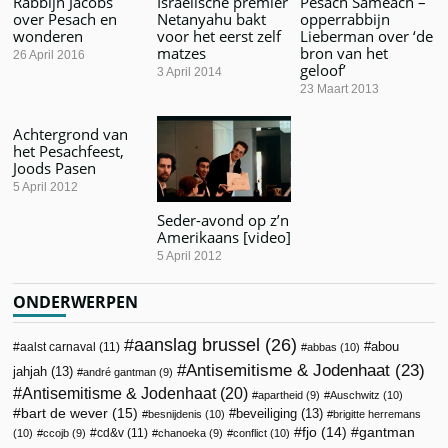
Rabbijn Jacobs
Israëlische premier
Pesach Sameach –
over Pesach en
Netanyahu bakt
opperrabbijn
wonderen
voor het eerst zelf
Lieberman over ‘de
matzes
bron van het
26 April 2016
geloof’
3 April 2014
23 Maart 2013
Achtergrond van
het Pesachfeest,
Joods Pasen
5 April 2012
Seder-avond op z’n
Amerikaans [video]
5 April 2012
ONDERWERPEN
aanslag brussel
(26)
abou
aalst carnaval
(11)
abbas
(10)
Antisemitisme & Jodenhaat
(23)
jahjah
(13)
andré gantman
(9)
Antisemitisme & Jodenhaat
(20)
apartheid
(9)
Auschwitz
(10)
bart de wever
(15)
beveiliging
(13)
besnijdenis
(10)
brigitte herremans
fjo
(14)
gantman
cd&v
(11)
(10)
ccojb
(9)
chanoeka
(9)
conflict
(10)