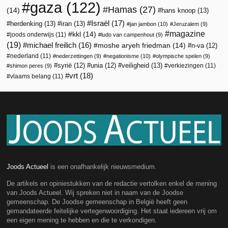
gaza
(122)
Hamas
(27)
(14)
hans knoop
(13)
Israël
(17)
herdenking
(13)
iran
(13)
jan jambon
(10)
Jeruzalem
(9)
magazine
kkl
(14)
joods onderwijs
(11)
ludo van campenhout
(9)
(19)
michael freilich
(16)
moshe aryeh friedman
(14)
n-va
(12)
nederland
(11)
nederzettingen
(9)
negationisme
(10)
olympische spelen
(9)
veiligheid
(13)
syrië
(12)
unia
(12)
verkiezingen
(11)
shimon peres
(9)
vrt
(18)
vlaams belang
(11)
Joods Actueel
is een onafhankelijk nieuwsmedium.
De artikels en opiniestukken van de redactie vertolken enkel de mening
van Joods Actueel. Wij spreken niet in naam van de Joodse
gemeenschap. De Joodse gemeenschap in België heeft geen
gemandateerde feitelijke vertegenwoordiging. Het staat iedereen vrij om
een eigen mening te hebben en die te verkondigen.