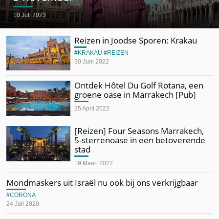
10 Juli 2023
Reizen in Joodse Sporen: Krakau
KRAKAU
REIZEN
30 Juni 2022
Ontdek Hôtel Du Golf Rotana, een
groene oase in Marrakech [Pub]
25 April 2022
[Reizen] Four Seasons Marrakech,
5-sterrenoase in een betoverende
stad
19 Maart 2022
Mondmaskers uit Israël nu ook bij ons verkrijgbaar
CORONA
24 Juli 2020