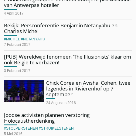
van Antwerpse hotelier
4 April 2017
Bekijk: Persconferentie Benjamin Netanyahu en
Charles Michel
MICHEL
NETANYAHU
7 Februari 2017
[PUB] Wereldwijd fenomeen ‘The Illusionists’ klaar om
ook België te verbazen!
3 Februari 2017
Chick Corea en Avishai Cohen, twee
legendes in Rivierenhof op 7
september
24 Augustus 2016
Joodse activisten plannen verstoring
Holocaustherdenking
STOLPERSTENEN
STRUIKELSTENEN
5 Mei 2016