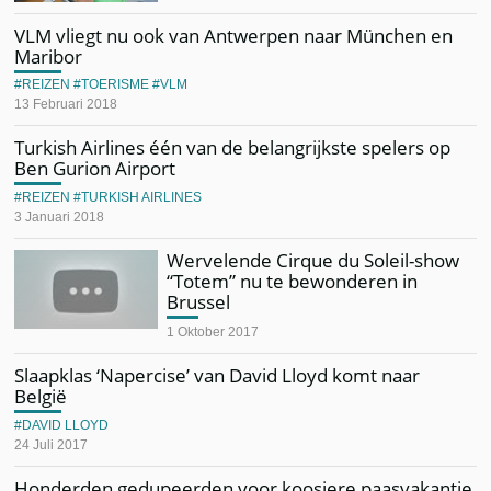
VLM vliegt nu ook van Antwerpen naar München en
Maribor
REIZEN
TOERISME
VLM
13 Februari 2018
Turkish Airlines één van de belangrijkste spelers op
Ben Gurion Airport
REIZEN
TURKISH AIRLINES
3 Januari 2018
Wervelende Cirque du Soleil-show
“Totem” nu te bewonderen in
Brussel
1 Oktober 2017
Slaapklas ‘Napercise’ van David Lloyd komt naar
België
DAVID LLOYD
24 Juli 2017
Honderden gedupeerden voor koosjere paasvakantie