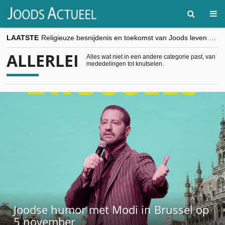
LAATSTE
Religieuze besnijdenis en toekomst van Joods leven centraal tijdens conferentie in Brussel
“Besnijdenisdebat toont hoe moeilijk seculiere Westen minderheden begrijpt”, Jinnih Beels (Vooruit)
ALLERLEI
CITYTRIP | ROEMENIË – Boekarest: de verrassing van Oost-Europa
Alles wat niet in een andere categorie past, van
mededelingen tot knutselen.
“Vandaag zit elke Jood in België op de beklaagdenbank”
goKosher lanceert nieuwe website en samenwerking met Mishpacha voor kosher travel en simchas wereldwijd
Joodse humor met Modi in Brussel op
5 november