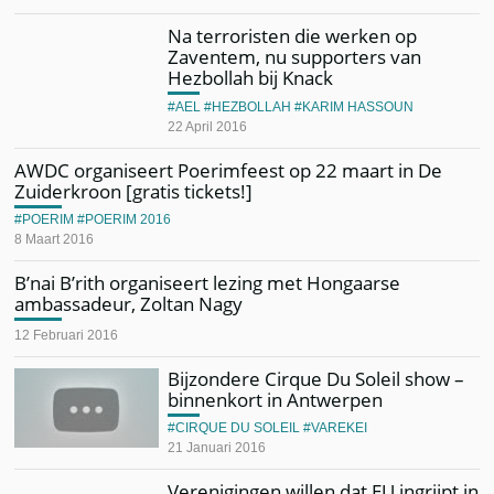
Na terroristen die werken op
Zaventem, nu supporters van
Hezbollah bij Knack
AEL
HEZBOLLAH
KARIM HASSOUN
22 April 2016
AWDC organiseert Poerimfeest op 22 maart in De
Zuiderkroon [gratis tickets!]
POERIM
POERIM 2016
8 Maart 2016
B’nai B’rith organiseert lezing met Hongaarse
ambassadeur, Zoltan Nagy
12 Februari 2016
Bijzondere Cirque Du Soleil show –
binnenkort in Antwerpen
CIRQUE DU SOLEIL
VAREKEI
21 Januari 2016
Verenigingen willen dat EU ingrijpt in