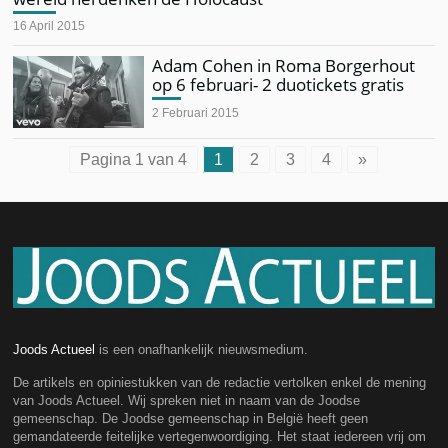
16 April 2015
Adam Cohen in Roma Borgerhout
op 6 februari- 2 duotickets gratis
2 Februari 2015
Pagina 1 van 4
1
2
3
4
»
Joods Actueel
is een onafhankelijk nieuwsmedium.
De artikels en opiniestukken van de redactie vertolken enkel de mening
van Joods Actueel. Wij spreken niet in naam van de Joodse
gemeenschap. De Joodse gemeenschap in België heeft geen
gemandateerde feitelijke vertegenwoordiging. Het staat iedereen vrij om