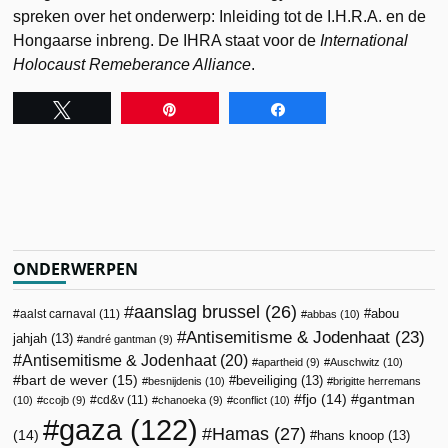
spreken over het onderwerp: Inleiding tot de I.H.R.A. en de
Hongaarse inbreng. De IHRA staat voor de
International
Holocaust Remeberance Alliance
.
Tweet
Pin
Share
ONDERWERPEN
aanslag brussel
(26)
abou
aalst carnaval
(11)
abbas
(10)
Antisemitisme & Jodenhaat
(23)
jahjah
(13)
andré gantman
(9)
Antisemitisme & Jodenhaat
(20)
apartheid
(9)
Auschwitz
(10)
bart de wever
(15)
beveiliging
(13)
besnijdenis
(10)
brigitte herremans
fjo
(14)
gantman
cd&v
(11)
(10)
ccojb
(9)
chanoeka
(9)
conflict
(10)
gaza
(122)
Hamas
(27)
(14)
hans knoop
(13)