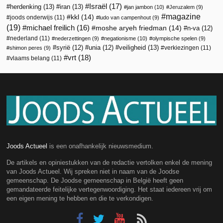
Israël
(17)
herdenking
(13)
iran
(13)
jan jambon
(10)
Jeruzalem
(9)
magazine
kkl
(14)
joods onderwijs
(11)
ludo van campenhout
(9)
(19)
michael freilich
(16)
moshe aryeh friedman
(14)
n-va
(12)
nederland
(11)
nederzettingen
(9)
negationisme
(10)
olympische spelen
(9)
veiligheid
(13)
syrië
(12)
unia
(12)
verkiezingen
(11)
shimon peres
(9)
vrt
(18)
vlaams belang
(11)
Joods Actueel
is een onafhankelijk nieuwsmedium.
De artikels en opiniestukken van de redactie vertolken enkel de mening
van Joods Actueel. Wij spreken niet in naam van de Joodse
gemeenschap. De Joodse gemeenschap in België heeft geen
gemandateerde feitelijke vertegenwoordiging. Het staat iedereen vrij om
een eigen mening te hebben en die te verkondigen.