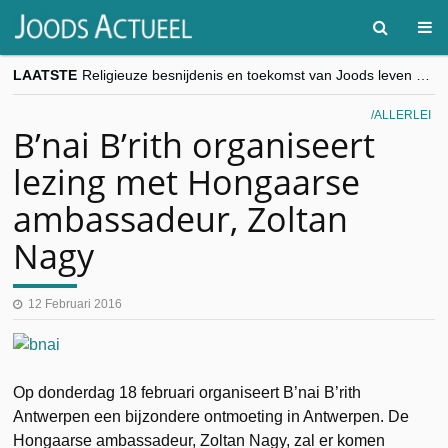
LAATSTE
Religieuze besnijdenis en toekomst van Joods leven centraal tijdens conferentie in Brussel
“Besnijdenisdebat toont hoe moeilijk seculiere Westen minderheden begrijpt”, Jinnih Beels (Vooruit)
CITYTRIP | ROEMENIË – Boekarest: de verrassing van Oost-Europa
ALLERLEI
“Vandaag zit elke Jood in België op de beklaagdenbank”
B’nai B’rith organiseert
goKosher lanceert nieuwe website en samenwerking met Mishpacha voor kosher travel en simchas wereldwijd
lezing met Hongaarse
ambassadeur, Zoltan
Nagy
12 Februari 2016
Op donderdag 18 februari organiseert B’nai B’rith
Antwerpen een bijzondere ontmoeting in Antwerpen. De
Hongaarse ambassadeur, Zoltan Nagy, zal er komen