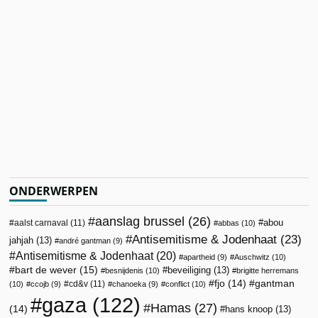
ONDERWERPEN
aanslag brussel
(26)
abou
aalst carnaval
(11)
abbas
(10)
Antisemitisme & Jodenhaat
(23)
jahjah
(13)
andré gantman
(9)
Antisemitisme & Jodenhaat
(20)
apartheid
(9)
Auschwitz
(10)
bart de wever
(15)
beveiliging
(13)
besnijdenis
(10)
brigitte herremans
fjo
(14)
gantman
cd&v
(11)
(10)
ccojb
(9)
chanoeka
(9)
conflict
(10)
gaza
(122)
Hamas
(27)
(14)
hans knoop
(13)