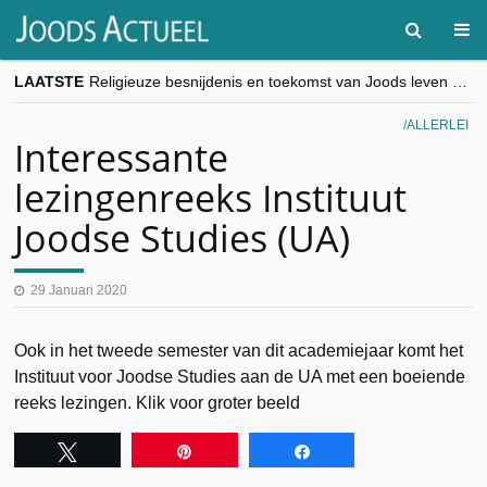
LAATSTE
Religieuze besnijdenis en toekomst van Joods leven centraal tijdens conferentie in Brussel
“Besnijdenisdebat toont hoe moeilijk seculiere Westen minderheden begrijpt”, Jinnih Beels (Vooruit)
CITYTRIP | ROEMENIË – Boekarest: de verrassing van Oost-Europa
ALLERLEI
“Vandaag zit elke Jood in België op de beklaagdenbank”
Interessante
goKosher lanceert nieuwe website en samenwerking met Mishpacha voor kosher travel en simchas wereldwijd
lezingenreeks Instituut
Joodse Studies (UA)
29 Januari 2020
Ook in het tweede semester van dit academiejaar komt het
Instituut voor Joodse Studies aan de UA met een boeiende
reeks lezingen. Klik voor groter beeld
Tweet
Pin
Share