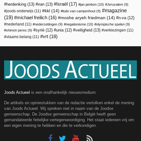
Israël
(17)
herdenking
(13)
iran
(13)
jan jambon
(10)
Jeruzalem
(9)
magazine
kkl
(14)
joods onderwijs
(11)
ludo van campenhout
(9)
(19)
michael freilich
(16)
moshe aryeh friedman
(14)
n-va
(12)
nederland
(11)
nederzettingen
(9)
negationisme
(10)
olympische spelen
(9)
veiligheid
(13)
syrië
(12)
unia
(12)
verkiezingen
(11)
shimon peres
(9)
vrt
(18)
vlaams belang
(11)
Joods Actueel
is een onafhankelijk nieuwsmedium.
De artikels en opiniestukken van de redactie vertolken enkel de mening
van Joods Actueel. Wij spreken niet in naam van de Joodse
gemeenschap. De Joodse gemeenschap in België heeft geen
gemandateerde feitelijke vertegenwoordiging. Het staat iedereen vrij om
een eigen mening te hebben en die te verkondigen.