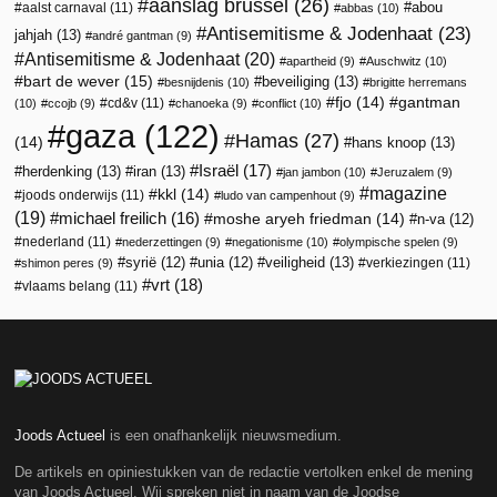
aanslag brussel
(26)
abou
aalst carnaval
(11)
abbas
(10)
Antisemitisme & Jodenhaat
(23)
jahjah
(13)
andré gantman
(9)
Antisemitisme & Jodenhaat
(20)
apartheid
(9)
Auschwitz
(10)
bart de wever
(15)
beveiliging
(13)
besnijdenis
(10)
brigitte herremans
fjo
(14)
gantman
cd&v
(11)
(10)
ccojb
(9)
chanoeka
(9)
conflict
(10)
gaza
(122)
Hamas
(27)
(14)
hans knoop
(13)
Israël
(17)
herdenking
(13)
iran
(13)
jan jambon
(10)
Jeruzalem
(9)
magazine
kkl
(14)
joods onderwijs
(11)
ludo van campenhout
(9)
(19)
michael freilich
(16)
moshe aryeh friedman
(14)
n-va
(12)
nederland
(11)
nederzettingen
(9)
negationisme
(10)
olympische spelen
(9)
veiligheid
(13)
syrië
(12)
unia
(12)
verkiezingen
(11)
shimon peres
(9)
vrt
(18)
vlaams belang
(11)
Joods Actueel
is een onafhankelijk nieuwsmedium.
De artikels en opiniestukken van de redactie vertolken enkel de mening
van Joods Actueel. Wij spreken niet in naam van de Joodse