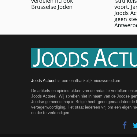
verdelen nu ook
‘struikel
Brusselse Joden
voort. J
Joods Ac
geen ste
Antwerp
Joods Actueel
is een onafhankelijk nieuwsmedium.
De artikels en opiniestukken van de redactie vertolken enk
Joods Actueel. Wij spreken niet in naam van de Joodse g
Joodse gemeenschap in België heeft geen gemandateerde fe
vertegenwoordiging. Het staat iedereen vrij om een eigen m
en die te verkondigen.