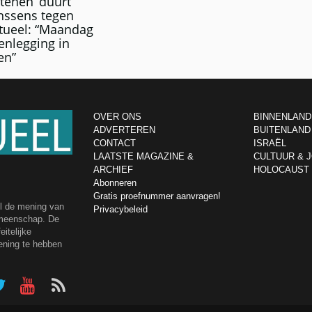
stenen’ duurt
anssens tegen
tueel: “Maandag
enlegging in
en”
OVER ONS
BINNENLAND
ADVERTEREN
BUITENLAND
CONTACT
ISRAËL
LAATSTE MAGAZINE &
CULTUUR & 
ARCHIEF
HOLOCAUST
Abonneren
Gratis proefnummer aanvragen!
el de mening van
Privacybeleid
emeenschap. De
itelijke
ening te hebben