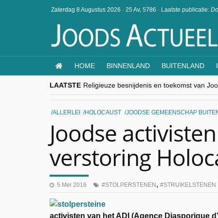
Zaterdag 8 Augustus 2026
·
25 Av, 5786
·
Laatste publicatie:
Do
HOME
BINNENLAND
BUITENLAND
LAATSTE
Religieuze besnijdenis en toekomst van Jood
“Besnijdenisdebat toont hoe moeilijk seculi
CITYTRIP | ROEMENIË – Boekarest: de ver
“Vandaag zit elke Jood in België op de bek
ALLERLEI
HOLOCAUST
JOODSE GEMEENSCHAP BUITE
goKosher lanceert nieuwe website en same
Joodse activiste
verstoring Holo
,
5 Mei 2016
STOLPERSTENEN
STRUIKELSTENEN
activisten van het ADI (Agence Diasporique 