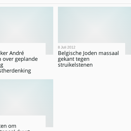
8 Juli 2012
ker André
Belgische Joden massaal
 over geplande
gekant tegen
ng
struikelstenen
stherdenking
ten om