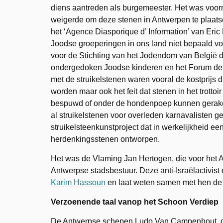
diens aantreden als burgemeester. Het was voor
weigerde om deze stenen in Antwerpen te plaatse
het ‘Agence Diasporique d’ Information’ van Eric 
Joodse groeperingen in ons land niet bepaald vo
voor de Stichting van het Jodendom van België di
ondergedoken Joodse kinderen en het Forum der
met de struikelstenen waren vooral de kostprijs di
worden maar ook het feit dat stenen in het trottoi
bespuwd of onder de hondenpoep kunnen geraken
al struikelstenen voor overleden karnavalisten
struikelsteenkunstproject dat in werkelijkheid ee
herdenkingsstenen ontworpen.
Het was de Vlaming Jan Hertogen, die voor het 
Antwerpse stadsbestuur. Deze anti-Israëlactivist 
Karim Hassoun
en laat weten samen met hen de k
Verzoenende taal vanop het Schoon Verdiep
De Antwerpse schepen Ludo Van Campenhout, die