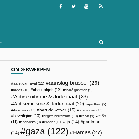
ONDERWERPEN
aanslag brussel
(26)
aalst carnaval
(11)
abou jahjah
(13)
abbas
(10)
andré gantman
(9)
Antisemitisme & Jodenhaat
(23)
Antisemitisme & Jodenhaat
(20)
apartheid
(9)
bart de wever
(15)
Auschwitz
(10)
besnijdenis
(10)
beveiliging
(13)
cd&v
brigitte herremans
(10)
ccojb
(9)
fjo
(14)
gantman
(11)
chanoeka
(9)
conflict
(10)
gaza
(122)
Hamas
(27)
(14)