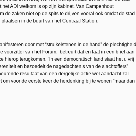
t het ADI welkom is op zijn kabinet. Van Campenhout
e zaken niet op de spits te drijven vooral ook omdat de stad
laatsen in de buurt van het Centraal Station.
nifesteren door met “struikelstenen in de hand” de plechtighei
 voorzitter van het Forum, betreurt dat en laat in een brief aan
ze hierop terugkomen. “In een democratisch land staat het u vrij
ereniteit en bezoedelt de nagedachtenis van de slachtoffers”
cheurende resultaat van een dergelijke actie wel aandacht zal
t om voor de eerste keer de herdenking bij te wonen “maar dan