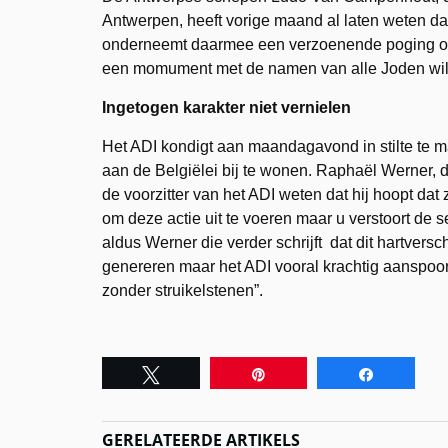
Antwerpen, heeft vorige maand al laten weten da
onderneemt daarmee een verzoenende poging om d
een momument met de namen van alle Joden wil p
Ingetogen karakter niet vernielen
Het ADI kondigt aan maandagavond in stilte te ma
aan de Belgiëlei bij te wonen. Raphaël Werner, de
de voorzitter van het ADI weten dat hij hoopt dat 
om deze actie uit te voeren maar u verstoort de s
aldus Werner die verder schrijft dat dit hartvers
genereren maar het ADI vooral krachtig aanspoor
zonder struikelstenen”.
Tweet
Pin
Share
GERELATEERDE ARTIKELS