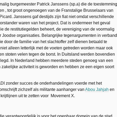
malig burgemeester Patrick Janssens (sp.a) die de toestemmin
n , tot groot ongenoegen van de Franstalige Brusselaars van
Picard. Janssens gaf destijds zijn fiat niet omdat verschillende
orstander waren van het project. Dat is ondermeer het geval
e de restitutiegelden beheert, de vereniging van de voormalig
 Joodse organisaties. Belangrijke tegenargumenten in verband
e door de familie van het slachtoffer zelf dienen betaald te
r niet alleen letterlijk met de voeten getreden worden maar ook
 stoten velen tegen de borst. In Duitsland werden bovendien
 gelegd. In Nederland hebben meerdere steden genoeg van een
n zakelijke activiteit is geworden en hebben ze een eigen soort
ADI zonder succes de onderhandelingen voerde met het
omschrijft zichzelf als militante aanhanger van
Abou Jahjah
en
rijtlijnen uit te zetten voor Movement X.
 verantwoordelijk is voor het openbaar domein van de stad