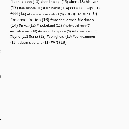
Israël
hans knoop
(13)
herdenking
(13)
iran
(13)
(17)
joods onderwijs
(11)
jan jambon
(10)
Jeruzalem
(9)
magazine
(19)
kkl
(14)
ludo van campenhout
(9)
michael freilich
(16)
moshe aryeh friedman
(14)
n-va
(12)
nederland
(11)
nederzettingen
(9)
negationisme
(10)
olympische spelen
(9)
shimon peres
(9)
veiligheid
(13)
syrië
(12)
unia
(12)
verkiezingen
vrt
(18)
(11)
vlaams belang
(11)
t
r
e