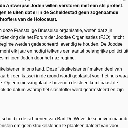
 Antwerpse Joden willen verstoren met een stil protest.
gen te uiten dat er in de Scheldestad geen zogenaamde
chtoffers van de Holocaust.
van deze Franstalige Brusselse organisatie, weten dat zijn
herdenking die het Forum der Joodse Organisaties (FJO) inricht
ziregime werden gedeporteerd levendig te houden. De Joodse
nt elk jaar en nodigt telkens een aantal belangrijke politici ui
s miljoen Joden door het naziregime.
ruikelstenen in ons land. Deze ‘struikelstenen’ maken deel van
arbij een kassei in de grond wordt geplaatst voor het huis waa
nde. Op een messingplaatje bovenop de steen komt naast de
ook de datum waarop het slachtoffer werd gearresteerd en zijn
de schuld in de schoenen van Bart De Wever te schuiven maar d
ensten om geen struikelstenen te plaatsen dateert van voor