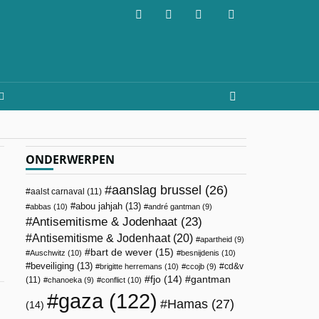
ONDERWERPEN
aanslag brussel
(26)
aalst carnaval
(11)
abou jahjah
(13)
abbas
(10)
andré gantman
(9)
Antisemitisme & Jodenhaat
(23)
Antisemitisme & Jodenhaat
(20)
apartheid
(9)
bart de wever
(15)
Auschwitz
(10)
besnijdenis
(10)
beveiliging
(13)
cd&v
brigitte herremans
(10)
ccojb
(9)
fjo
(14)
gantman
(11)
chanoeka
(9)
conflict
(10)
gaza
(122)
Hamas
(27)
(14)