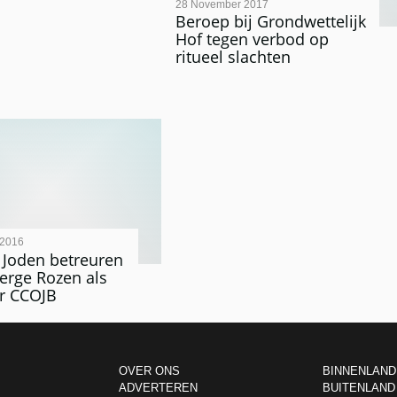
28 November 2017
Beroep bij Grondwettelijk
Hof tegen verbod op
ritueel slachten
 2016
 Joden betreuren
Serge Rozen als
er CCOJB
OVER ONS
BINNENLAND
ADVERTEREN
BUITENLAND