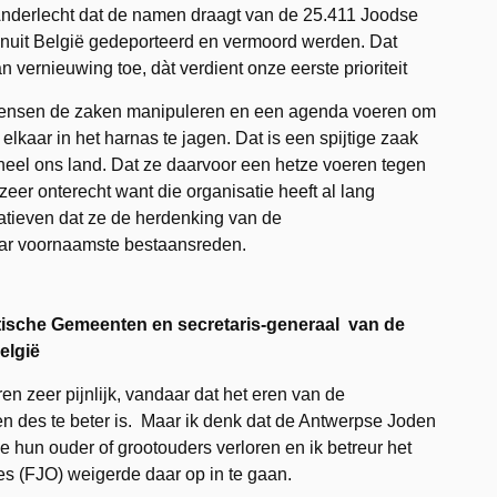
Anderlecht dat de namen draagt van de 25.411 Joodse
nuit België gedeporteerd en vermoord werden. Dat
vernieuwing toe, dàt verdient onze eerste prioriteit
e mensen de zaken manipuleren en een agenda voeren om
lkaar in het harnas te jagen. Dat is een spijtige zaak
heel ons land. Dat ze daarvoor een hetze voeren tegen
zeer onterecht want die organisatie heeft al lang
atieven dat ze de herdenking van de
haar voornaamste bestaansreden.
litische Gemeenten en secretaris-generaal van de
elgië
en zeer pijnlijk, vandaar dat het eren van de
 des te beter is. Maar ik denk dat de Antwerpse Joden
e hun ouder of grootouders verloren en ik betreur het
es
(FJO) weigerde daar op in te gaan.