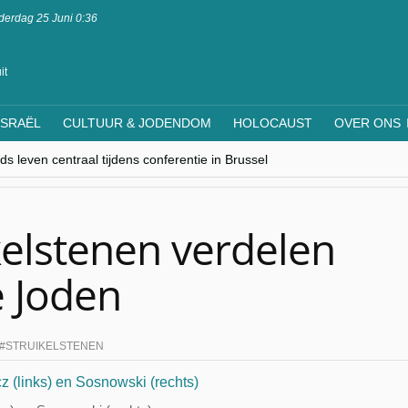
erdag 25 Juni 0:36
it
ISRAËL
CULTUUR & JODENDOM
HOLOCAUST
OVER ONS
s leven centraal tijdens conferentie in Brussel
ere Westen minderheden begrijpt”, Jinnih Beels (Vooruit)
rassing van Oost-Europa
laagdenbank”
nwerking met Mishpacha voor kosher travel en simchas wereldwijd
kelstenen verdelen
e Joden
STRUIKELSTENEN