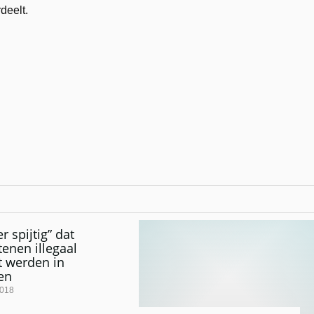
deelt.
r spijtig” dat
tenen illegaal
t werden in
en
2018