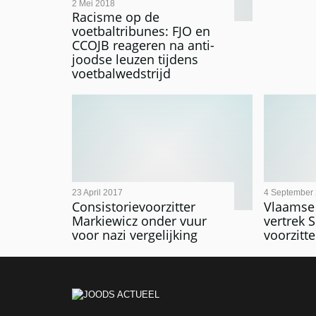
2 Mei 2018
Racisme op de
voetbaltribunes: FJO en
CCOJB reageren na anti-
joodse leuzen tijdens
voetbalwedstrijd
23 April 2017
4 September
Consistorievoorzitter
Vlaamse
Markiewicz onder vuur
vertrek 
voor nazi vergelijking
voorzitt