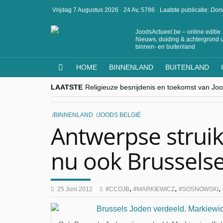
Vrijdag 7 Augustus 2026
·
24 Av, 5786
·
Laatste publicatie:
Dond
JoodsActueel.be – online editie
Nieuws, duiding & achtergrond u
binnen- en buitenland
HOME
BINNENLAND
BUITENLAND
LAATSTE
Religieuze besnijdenis en toekomst van Jood
“Besnijdenisdebat toont hoe moeilijk seculi
CITYTRIP | ROEMENIË – Boekarest: de ver
“Vandaag zit elke Jood in België op de bek
BINNENLAND
JOODS BELGIË
goKosher lanceert nieuwe website en same
Antwerpse strui
nu ook Brussels
,
,
,
25 Juni 2012
CCOJB
MARKIEWICZ
SOSNOWSKI