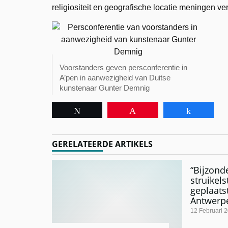
religiositeit en geografische locatie meningen ver
Voorstanders geven persconferentie in
A’pen in aanwezigheid van Duitse
kunstenaar Gunter Demnig
Tweet
Pin
Share
GERELATEERDE ARTIKELS
“Bijzonde
struikels
geplaats
Antwerp
12 Februari 