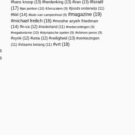
Israël
hans knoop
(13)
herdenking
(13)
iran
(13)
(17)
joods onderwijs
(11)
jan jambon
(10)
Jeruzalem
(9)
magazine
(19)
kkl
(14)
ludo van campenhout
(9)
michael freilich
(16)
moshe aryeh friedman
(14)
n-va
(12)
nederland
(11)
nederzettingen
(9)
negationisme
(10)
olympische spelen
(9)
shimon peres
(9)
veiligheid
(13)
syrië
(12)
unia
(12)
verkiezingen
vrt
(18)
(11)
vlaams belang
(11)
s
s