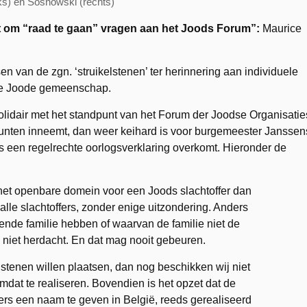
ks) en Sosnowski (rechts)
t om “raad te gaan” vragen aan het Joods Forum”:
Maurice
en van de zgn. ‘struikelstenen’ ter herinnering aan individuele
lse Joode gemeenschap.
olidair met het standpunt van het Forum der Joodse Organisatie
punten inneemt, dan weer keihard is voor burgemeester Janssen
als een regelrechte oorlogsverklaring overkomt. Hieronder de
 het openbare domein voor een Joods slachtoffer dan
alle slachtoffers, zonder enige uitzondering. Anders
ende familie hebben of waarvan de familie niet de
 niet herdacht. En dat mag nooit gebeuren.
lstenen willen plaatsen, dan nog beschikken wij niet
mdat te realiseren. Bovendien is het opzet dat de
fers een naam te geven in België, reeds gerealiseerd