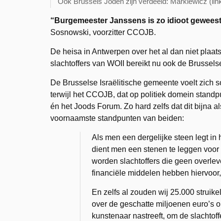
Ook Brussels Joden zijn verdeeld: Markiewicz (lin
“Burgemeester Janssens is zo idioot gewees
Sosnowski, voorzitter CCOJB.
De heisa in Antwerpen over het al dan niet plaats
slachtoffers van WOII bereikt nu ook de Brusse
De Brusselse Israëlitische gemeente voelt zich s
terwijl het CCOJB, dat op politiek domein stand
én het Joods Forum. Zo hard zelfs dat dit bijna 
voornaamste standpunten van beiden:
Als men een dergelijke steen legt in
dient men een stenen te leggen voor 
worden slachtoffers die geen overlev
financiële middelen hebben hiervoor,
En zelfs al zouden wij 25.000 struike
over de geschatte miljoenen euro’s o
kunstenaar nastreeft, om de slachtof