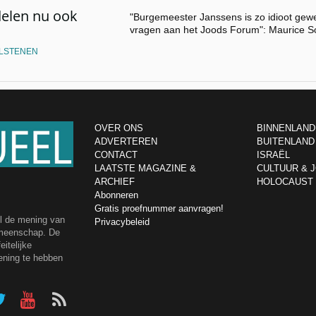
delen nu ook
"Burgemeester Janssens is zo idioot gew
vragen aan het Joods Forum": Maurice So
LSTENEN
OVER ONS
BINNENLAND
ADVERTEREN
BUITENLAND
CONTACT
ISRAËL
LAATSTE MAGAZINE &
CULTUUR & 
ARCHIEF
HOLOCAUST
Abonneren
Gratis proefnummer aanvragen!
el de mening van
Privacybeleid
emeenschap. De
itelijke
ening te hebben