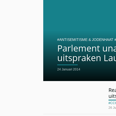
ANTISEMITISME & JODENHAAT
Parlement una
uitspraken La
24 Januari 2014
Rea
ui
CC
26 J