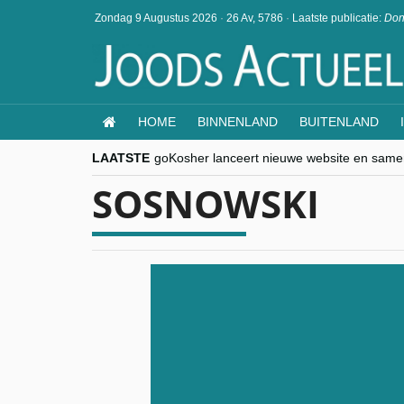
Zondag 9 Augustus 2026
·
26 Av, 5786
·
Laatste publicatie:
Don
HOME
BINNENLAND
BUITENLAND
LAATSTE
goKosher lanceert nieuwe website en same
Religieuze besnijdenis en toekomst van Jood
SOSNOWSKI
“Besnijdenisdebat toont hoe moeilijk seculi
CITYTRIP | ROEMENIË – Boekarest: de ver
“Vandaag zit elke Jood in België op de bek