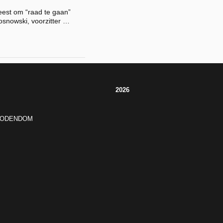
eest om “raad te gaan”
snowski, voorzitter …
2026
JODENDOM