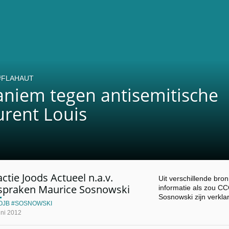
FLAHAUT
niem tegen antisemitische
urent Louis
ctie Joods Actueel n.a.v.
Uit verschillende bro
tspraken Maurice Sosnowski
informatie als zou CC
Sosnowski zijn verkla
OJB
SOSNOWSKI
uni 2012