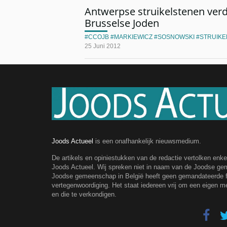
Antwerpse struikelstenen ver
Brusselse Joden
CCOJB
MARKIEWICZ
SOSNOWSKI
STRUIKE
25 Juni 2012
Joods Actueel
is een onafhankelijk nieuwsmedium.
De artikels en opiniestukken van de redactie vertolken enk
Joods Actueel. Wij spreken niet in naam van de Joodse g
Joodse gemeenschap in België heeft geen gemandateerde fe
vertegenwoordiging. Het staat iedereen vrij om een eigen m
en die te verkondigen.