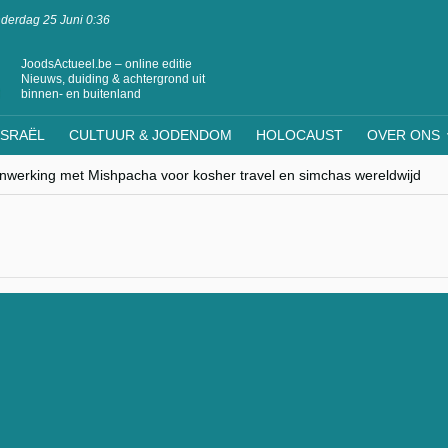
derdag 25 Juni 0:36
JoodsActueel.be – online editie
Nieuws, duiding & achtergrond uit
binnen- en buitenland
ISRAËL
CULTUUR & JODENDOM
HOLOCAUST
OVER ONS
nwerking met Mishpacha voor kosher travel en simchas wereldwijd
s leven centraal tijdens conferentie in Brussel
ere Westen minderheden begrijpt”, Jinnih Beels (Vooruit)
rassing van Oost-Europa
laagdenbank”