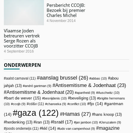
Persbericht CCOJB:
Bezoek bij premier
Charles Michel
4 November 2014
Vlaamse Joden
betreuren vertrek
Serge Rozen als
voorzitter CCOJB
4 September 2016
ONDERWERPEN
aanslag brussel
(26)
abou
aalst carnaval
(11)
abbas
(10)
Antisemitisme & Jodenhaat
(23)
jahjah
(13)
andré gantman
(9)
Antisemitisme & Jodenhaat
(20)
apartheid
(9)
Auschwitz
(10)
bart de wever
(15)
beveiliging
(13)
besnijdenis
(10)
brigitte herremans
fjo
(14)
gantman
cd&v
(11)
(10)
ccojb
(9)
chanoeka
(9)
conflict
(10)
gaza
(122)
Hamas
(27)
(14)
hans knoop
(13)
Israël
(17)
herdenking
(13)
iran
(13)
jan jambon
(10)
Jeruzalem
(9)
magazine
kkl
(14)
joods onderwijs
(11)
ludo van campenhout
(9)