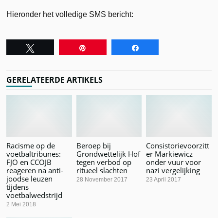
Hieronder het volledige SMS bericht:
Tweet
Pin
Share
GERELATEERDE ARTIKELS
Racisme op de
Beroep bij
Consistorievoorzitt
voetbaltribunes:
Grondwettelijk Hof
er Markiewicz
FJO en CCOJB
tegen verbod op
onder vuur voor
reageren na anti-
ritueel slachten
nazi vergelijking
joodse leuzen
28 November 2017
23 April 2017
tijdens
voetbalwedstrijd
2 Mei 2018