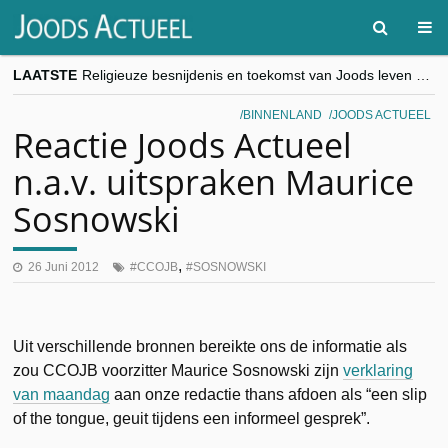
LAATSTE
Religieuze besnijdenis en toekomst van Joods leven centraal tijdens conferentie in Brussel
“Besnijdenisdebat toont hoe moeilijk seculiere Westen minderheden begrijpt”, Jinnih Beels (Vooruit)
CITYTRIP | ROEMENIË – Boekarest: de verrassing van Oost-Europa
BINNENLAND
JOODS ACTUEEL
“Vandaag zit elke Jood in België op de beklaagdenbank”
Reactie Joods Actueel
goKosher lanceert nieuwe website en samenwerking met Mishpacha voor kosher travel en simchas wereldwijd
n.a.v. uitspraken Maurice
Sosnowski
,
26 Juni 2012
CCOJB
SOSNOWSKI
Uit verschillende bronnen bereikte ons de informatie als
zou CCOJB voorzitter Maurice Sosnowski zijn
verklaring
van maandag
aan onze redactie thans afdoen als “een slip
of the tongue, geuit tijdens een informeel gesprek”.