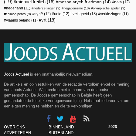
(19)
michael freilich
(16)
moshe aryeh friedman
(14)
n-va
(12)
nederland
(11)
nederzettingen
(9)
negationisme
(10)
olympische spelen
(9)
veiligheid
(13)
syrië
(12)
unia
(12)
verkiezingen
(11)
shimon peres
(9)
vrt
(18)
vlaams belang
(11)
Joods Actueel
is een onafhankelijk nieuwsmedium.
De artikels en opiniestukken van de redactie vertolken enkel de mening
van Joods Actueel. Wij spreken niet in naam van de Joodse
gemeenschap. De Joodse gemeenschap in België heeft geen
gemandateerde feitelijke vertegenwoordiging. Het staat iedereen vrij om
een eigen mening te hebben en die te verkondigen.
2026
OVER ONS
BINNENLAND
ADVERTEREN
BUITENLAND