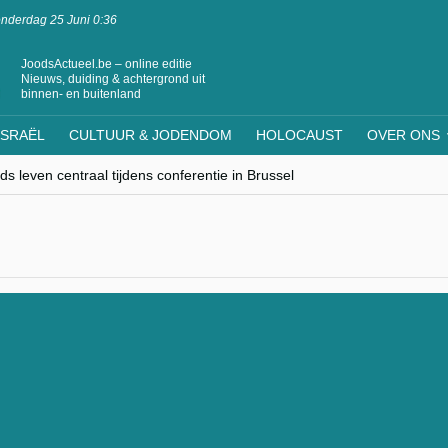
nderdag 25 Juni 0:36
JoodsActueel.be – online editie
Nieuws, duiding & achtergrond uit
binnen- en buitenland
ISRAËL
CULTUUR & JODENDOM
HOLOCAUST
OVER ONS
s leven centraal tijdens conferentie in Brussel
ere Westen minderheden begrijpt”, Jinnih Beels (Vooruit)
rassing van Oost-Europa
laagdenbank”
nwerking met Mishpacha voor kosher travel en simchas wereldwijd