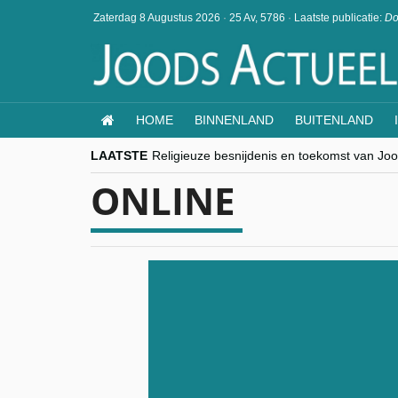
Zaterdag 8 Augustus 2026
·
25 Av, 5786
·
Laatste publicatie:
Do
HOME
BINNENLAND
BUITENLAND
LAATSTE
Religieuze besnijdenis en toekomst van Jood
“Besnijdenisdebat toont hoe moeilijk seculi
ONLINE
CITYTRIP | ROEMENIË – Boekarest: de ver
“Vandaag zit elke Jood in België op de bek
goKosher lanceert nieuwe website en same