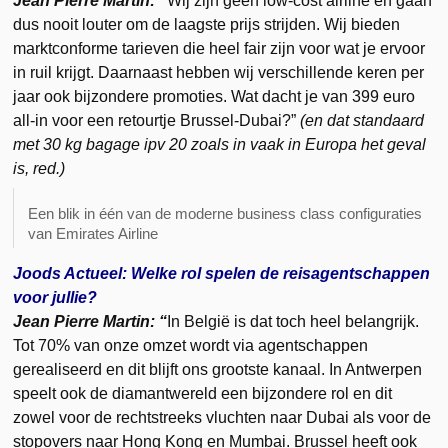
Jean Pierre Martin:
“
Wij zijn geen low-cost airline en gaan
dus nooit louter om de laagste prijs strijden. Wij bieden
marktconforme tarieven die heel fair zijn voor wat je ervoor
in ruil krijgt. Daarnaast hebben wij verschillende keren per
jaar ook bijzondere promoties. Wat dacht je van 399 euro
all-in voor een retourtje Brussel-Dubai?”
(en dat standaard
met 30 kg bagage ipv 20 zoals in vaak in Europa het geval
is, red.)
Een blik in één van de moderne business class configuraties
van Emirates Airline
Joods Actueel: Welke rol spelen de reisagentschappen
voor jullie?
Jean Pierre Martin: “
In België is dat toch heel belangrijk.
Tot 70% van onze omzet wordt via agentschappen
gerealiseerd en dit blijft ons grootste kanaal. In Antwerpen
speelt ook de diamantwereld een bijzondere rol en dit
zowel voor de rechtstreeks vluchten naar Dubai als voor de
stopovers naar Hong Kong en Mumbai. Brussel heeft ook