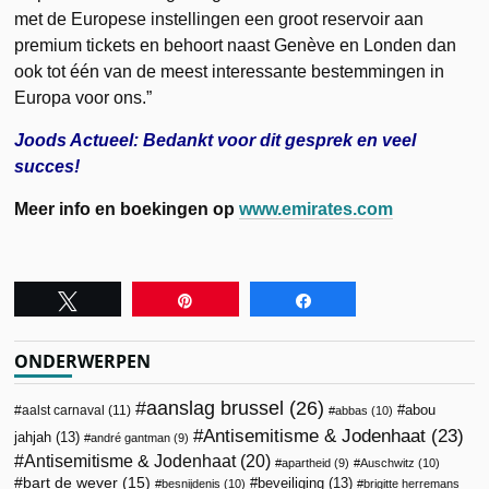
met de Europese instellingen een groot reservoir aan
premium tickets en behoort naast Genève en Londen dan
ook tot één van de meest interessante bestemmingen in
Europa voor ons.”
Joods Actueel: Bedankt voor dit gesprek en veel
succes!
Meer info en boekingen op
www.emirates.com
Tweet
Pin
Share
ONDERWERPEN
aanslag brussel
(26)
abou
aalst carnaval
(11)
abbas
(10)
Antisemitisme & Jodenhaat
(23)
jahjah
(13)
andré gantman
(9)
Antisemitisme & Jodenhaat
(20)
apartheid
(9)
Auschwitz
(10)
bart de wever
(15)
beveiliging
(13)
besnijdenis
(10)
brigitte herremans