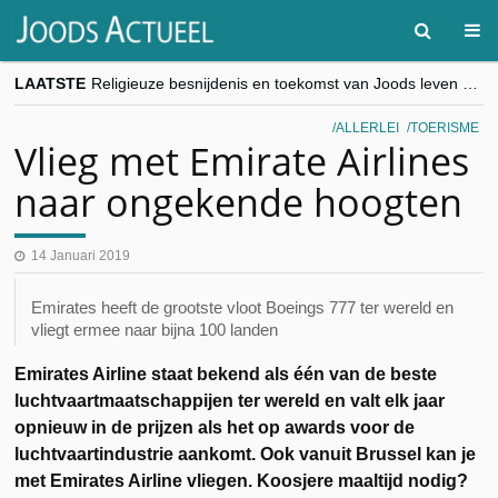
LAATSTE
Religieuze besnijdenis en toekomst van Joods leven centraal tijdens conferentie in Brussel
“Besnijdenisdebat toont hoe moeilijk seculiere Westen minderheden begrijpt”, Jinnih Beels (Vooruit)
CITYTRIP | ROEMENIË – Boekarest: de verrassing van Oost-Europa
ALLERLEI
TOERISME
“Vandaag zit elke Jood in België op de beklaagdenbank”
Vlieg met Emirate Airlines
goKosher lanceert nieuwe website en samenwerking met Mishpacha voor kosher travel en simchas wereldwijd
naar ongekende hoogten
14 Januari 2019
Emirates heeft de grootste vloot Boeings 777 ter wereld en
vliegt ermee naar bijna 100 landen
Emirates Airline staat bekend als één van de beste
luchtvaartmaatschappijen ter wereld en valt elk jaar
opnieuw in de prijzen als het op awards voor de
luchtvaartindustrie aankomt. Ook vanuit Brussel kan je
met Emirates Airline vliegen. Koosjere maaltijd nodig?