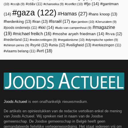
fjo
(14)
gantman
cd&v
(11)
(10)
ccojb
(9)
chanoeka
(9)
conflict
(10)
gaza
(122)
Hamas
(27)
(14)
hans knoop
(13)
Israël
(17)
herdenking
(13)
iran
(13)
jan jambon
(10)
Jeruzalem
(9)
magazine
kkl
(14)
joods onderwijs
(11)
ludo van campenhout
(9)
(19)
michael freilich
(16)
moshe aryeh friedman
(14)
n-va
(12)
nederland
(11)
nederzettingen
(9)
negationisme
(10)
olympische spelen
(9)
veiligheid
(13)
syrië
(12)
unia
(12)
verkiezingen
(11)
shimon peres
(9)
vrt
(18)
vlaams belang
(11)
Joods Actueel
is een onafhankelijk nieuwsmedium.
De artikels en opiniestukken van de redactie vertolken enkel de mening
van Joods Actueel. Wij spreken niet in naam van de Joodse
gemeenschap. De Joodse gemeenschap in België heeft geen
gemandateerde feitelijke vertegenwoordiging. Het staat iedereen vrij om