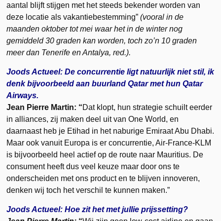
aantal blijft stijgen met het steeds bekender worden van
deze locatie als vakantiebestemming”
(vooral in de
maanden oktober tot mei waar het in de winter nog
gemiddeld 30 graden kan worden, toch zo’n 10 graden
meer dan Tenerife en Antalya, red.).
Joods Actueel: De concurrentie ligt natuurlijk niet stil, ik
denk bijvoorbeeld aan buurland Qatar met hun Qatar
Airways.
Jean Pierre Martin: “
Dat klopt, hun strategie schuilt eerder
in alliances, zij maken deel uit van One World, en
daarnaast heb je Etihad in het naburige Emiraat Abu Dhabi.
Maar ook vanuit Europa is er concurrentie, Air-France-KLM
is bijvoorbeeld heel actief op de route naar Mauritius. De
consument heeft dus veel keuze maar door ons te
onderscheiden met ons product en te blijven innoveren,
denken wij toch het verschil te kunnen maken.”
Joods Actueel: Hoe zit het met jullie prijssetting?