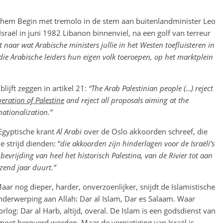
hem Begin met tremolo in de stem aan buitenlandminister Leo
aël in juni 1982 Libanon binnenviel, na een golf van terreur
et naar wat Arabische ministers jullie in het Westen toefluisteren in
 die Arabische leiders hun eigen volk toeroepen, op het marktplein
lijft zeggen in artikel 21:
“The Arab Palestinian people (…) reject
iberation of Palestine
and reject all proposals aiming at the
nationalization.”
 Egyptische krant
Al Arabi
over de Oslo akkoorden schreef, die
e strijd dienden: “
die akkoorden zijn hinderlagen voor de Israëli’s
evrijding van heel het historisch Palestina, van de Rivier tot aan
izend jaar duurt.”
aar nog dieper, harder, onverzoenlijker, snijdt de Islamistische
onderwerping aan Allah: Dar al Islam, Dar es Salaam. Waar
log: Dar al Harb, altijd, overal. De Islam is een godsdienst van
 moet heroverd worden. Maar de vernietiging van Israël is