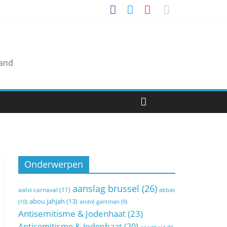
land
Onderwerpen
aanslag brussel
(26)
aalst carnaval
(11)
abbas
abou jahjah
(13)
(10)
andré gantman
(9)
Antisemitisme & Jodenhaat
(23)
Antisemitisme & Jodenhaat
(20)