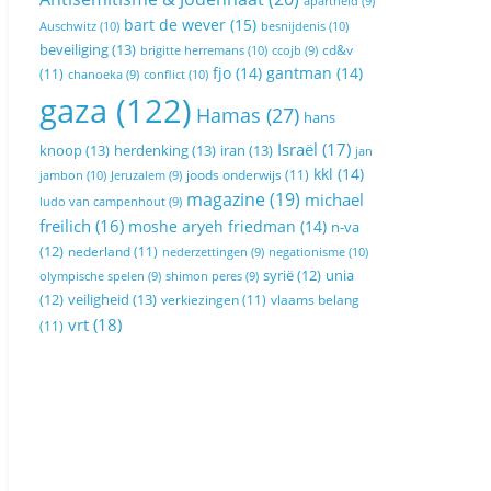
apartheid
(9)
bart de wever
(15)
Auschwitz
(10)
besnijdenis
(10)
beveiliging
(13)
cd&v
brigitte herremans
(10)
ccojb
(9)
fjo
(14)
gantman
(14)
(11)
conflict
(10)
chanoeka
(9)
gaza
(122)
Hamas
(27)
hans
Israël
(17)
knoop
(13)
herdenking
(13)
iran
(13)
jan
kkl
(14)
joods onderwijs
(11)
jambon
(10)
Jeruzalem
(9)
magazine
(19)
michael
ludo van campenhout
(9)
freilich
(16)
moshe aryeh friedman
(14)
n-va
(12)
nederland
(11)
negationisme
(10)
nederzettingen
(9)
syrië
(12)
unia
olympische spelen
(9)
shimon peres
(9)
veiligheid
(13)
(12)
verkiezingen
(11)
vlaams belang
vrt
(18)
(11)