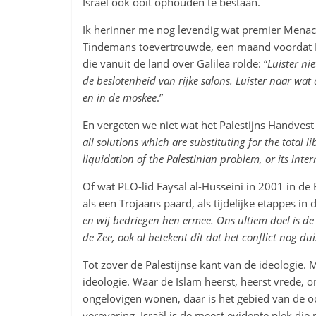
Israël ook ooit ophouden te bestaan.
Ik herinner me nog levendig wat premier Menac
Tindemans toevertrouwde, een maand voordat Isr
die vanuit de land over Galilea rolde: “
Luister ni
de beslotenheid van rijke salons. Luister naar wat
en in de moskee
.”
En vergeten we niet wat het Palestijns Handvest b
all solutions which are substituting for the
total l
liquidation of the Palestinian problem, or its inter
Of wat PLO-lid Faysal al-Husseini in 2001 in de
als een Trojaans paard, als tijdelijke etappes in d
en wij bedriegen hen ermee. Ons ultiem doel is de b
de Zee, ook al betekent dit dat het conflict nog du
Tot zover de Palestijnse kant van de ideologie. M
ideologie. Waar de Islam heerst, heerst vrede, 
ongelovigen wonen, daar is het gebied van de oor
verovering. Israël is de meest evidente plek die