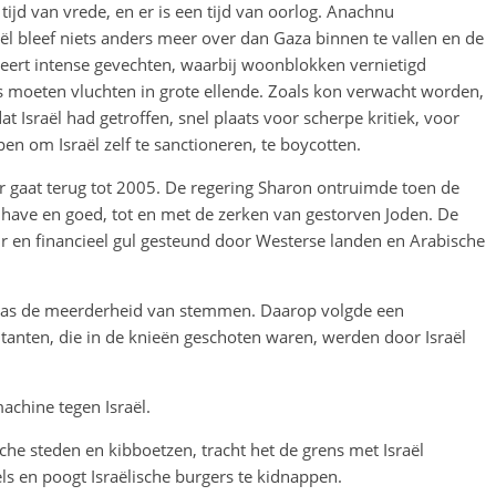
 tijd van vrede, en er is een tijd van oorlog. Anachnu
ël bleef niets anders meer over dan Gaza binnen te vallen en de
ceert intense gevechten, waarbij woonblokken vernietigd
rs moeten vluchten in grote ellende. Zoals kon verwacht worden,
t Israël had getroffen, snel plaats voor scherpe kritiek, voor
en om Israël zelf te sanctioneren, te boycotten.
 gaat terug tot 2005. De regering Sharon ontruimde toen de
 have en goed, tot en met de zerken van gestorven Joden. De
ur en financieel gul gesteund door Westerse landen en Arabische
amas de meerderheid van stemmen. Daarop volgde een
tanten, die in de knieën geschoten waren, werden door Israël
chine tegen Israël.
sche steden en kibboetzen, tracht het de grens met Israël
s en poogt Israëlische burgers te kidnappen.