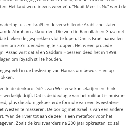
opten. Het land werd ineens weer één. “Nooit Meer Is Nu” werd de
adering tussen Israël en de verschillende Arabische staten
naamde Abraham-akkoorden. Die werd in Ramallah en Gaza met
ië bleken de gesprekken vlot te lopen. Dan is Israël aanvallen
anier om zo’n toenadering te stoppen. Het is een procedé
n. Assad wist dat al en Saddam Hoessein deed het in 1998.
slagen om Riyadh stil te houden.
egespeeld in de beslissing van Hamas om bewust – en op
 lokken.
en in de denkprocédé’s van Westerse kanselarijen en think
werkelijk drijft. Dat is de ideologie van het militant islamisme.
theid, plus die alom gekoesterde formule van een tweestaten-
et Westen te masseren. De oorlog met Israël is van een andere
rt. “Van de rivier tot aan de zee” is een metafoor voor het
egeven. Zoals de kruisvaarders na 200 jaar opkrasten, zo zal