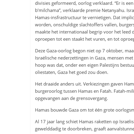
divisies geformeerd, oorlog verklaard. “Er is een
b’milchama”, verklaarde premie Netanyahu. Isra
Hamas-insfrastructuur te vernietigen. Dat impli
worden, onschuldige slachtoffers vallen, burge
maakte het internationaal begrip voor het leed da
oproepen tot een staakt het vuren, en tot oproep
Deze Gaza-oorlog begon niet op 7 oktober, maar
Israëlische nederzettingen in Gaza, mensen met
hoop was dat, onder een eigen Palestijns bestu
oliestaten, Gaza het goed zou doen.
Het draaide anders uit. Verkiezingen gaven H
burgeroorlog tussen Hamas en Fatah. Fatah-mili
opgevangen aan de grensovergang.
Hamas bouwde Gaza om tot één grote oorlogsma
Al 17 jaar lang schiet Hamas raketten op Israëli
gewelddadig te doorbreken, graaft aanvalstunnel