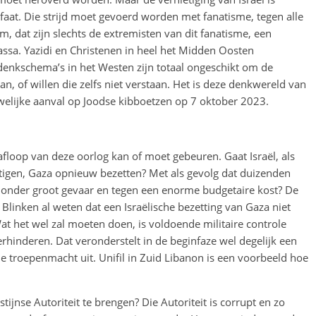
faat. Die strijd moet gevoerd worden met fanatisme, tegen alle
, dat zijn slechts de extremisten van dit fanatisme, een
assa. Yazidi en Christenen in heel het Midden Oosten
denkschema’s in het Westen zijn totaal ongeschikt om de
, of willen die zelfs niet verstaan. Het is deze denkwereld van
ruwelijke aanval op Joodse kibboetzen op 7 oktober 2023.
afloop van deze oorlog kan of moet gebeuren. Gaat Israël, als
etigen, Gaza opnieuw bezetten? Met als gevolg dat duizenden
 onder groot gevaar en tegen een enorme budgetaire kost? De
 Blinken al weten dat een Israëlische bezetting van Gaza niet
 Wat het wel zal moeten doen, is voldoende militaire controle
hinderen. Dat veronderstelt in de beginfaze wel degelijk een
nale troepenmacht uit. Unifil in Zuid Libanon is een voorbeeld hoe
ijnse Autoriteit te brengen? Die Autoriteit is corrupt en zo