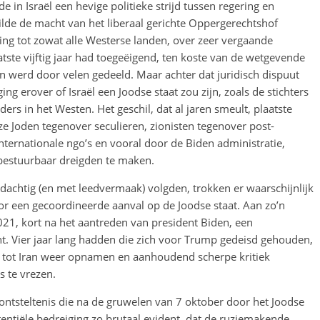
n Israël een hevige politieke strijd tussen regering en
ilde de macht van het liberaal gerichte Oppergerechtshof
ling tot zowat alle Westerse landen, over zeer vergaande
tste vijftig jaar had toegeëigend, ten koste van de wetgevende
n werd door velen gedeeld. Maar achter dat juridisch dispuut
ing erover of Israël een Joodse staat zou zijn, zoals de stichters
rs in het Westen. Het geschil, dat al jaren smeult, plaatste
e Joden tegenover seculieren, zionisten tegenover post-
internationale ngo’s en vooral door de Biden administratie,
bestuurbaar dreigden te maken.
andachtig (en met leedvermaak) volgden, trokken er waarschijnlijk
oor een gecoordineerde aanval op de Joodse staat. Aan zo’n
021, kort na het aantreden van president Biden, een
t. Vier jaar lang hadden die zich voor Trump gedeisd gehouden,
tot Iran weer opnamen en aanhoudend scherpe kritiek
s te vrezen.
 ontsteltenis die na de gruwelen van 7 oktober door het Joodse
stentiële bedreiging zo brutaal evident, dat de ruziemakende