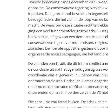
Tweede bedenking: Sinds december 2022 woedde i
oppositie. De conservatieve regering Netyahu w
inperken. Dat gerechtshof beschikt, in tegenstel
bevoegdheden, die het zich in de loop van de laa
macht. De wens om deze situatie recht te trekke
ging een veel fundamenteler geschil schuil. Het g
het wensten, of gewoon een democratie zoals elde
conservatieven tegenover modernisten, religieuz
zionisten. De liberale oppositie, gesteund door 
organiseerde massabetogingen, die het land on
De vijanden van Israël, die dit intern conflict a
de conclusie uit dat het ogenblik gunstig was v
coordinatie was al gewerkt. In Libanon was in 2
operatiecentrale Iran-Hezbollah-Hamas opgerich
maar nu de democraten de Obama-toenadering 
uitoefenden op Israël, hoefden ze van de VS niet
Die conclusie zou fataal blijken. De schok en de
land trok, was zo pijnlijk, het besef van een exi