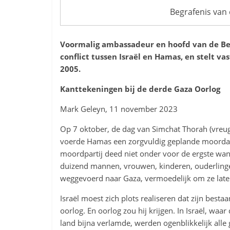
Begrafenis van 
Voormalig ambassadeur en hoofd van de Bel
conflict tussen Israël en Hamas, en stelt va
2005.
Kanttekeningen bij de derde Gaza Oorlog
Mark Geleyn, 11 november 2023
Op 7 oktober, de dag van Simchat Thorah (vreug
voerde Hamas een zorgvuldig geplande moordaan
moordpartij deed niet onder voor de ergste wa
duizend mannen, vrouwen, kinderen, ouderlinge
weggevoerd naar Gaza, vermoedelijk om ze later 
Israël moest zich plots realiseren dat zijn bes
oorlog. En oorlog zou hij krijgen. In Israël, waa
land bijna verlamde, werden ogenblikkelijk alle