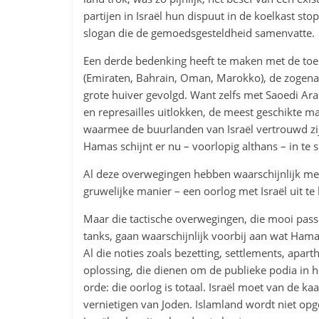
partijen in Israël hun dispuut in de koelkast st
slogan die de gemoedsgesteldheid samenvatte.
Een derde bedenking heeft te maken met de toen
(Emiraten, Bahrain, Oman, Marokko), de zoge
grote huiver gevolgd. Want zelfs met Saoedi Arab
en represailles uitlokken, de meest geschikte m
waarmee de buurlanden van Israël vertrouwd zij
Hamas schijnt er nu – voorlopig althans – in te 
Al deze overwegingen hebben waarschijnlijk me
gruwelijke manier – een oorlog met Israël uit te
Maar die tactische overwegingen, die mooi pass
tanks, gaan waarschijnlijk voorbij aan wat Hamas 
Al die noties zoals bezetting, settlements, apar
oplossing, die dienen om de publieke podia in h
orde: die oorlog is totaal. Israël moet van de kaa
vernietigen van Joden. Islamland wordt niet opg