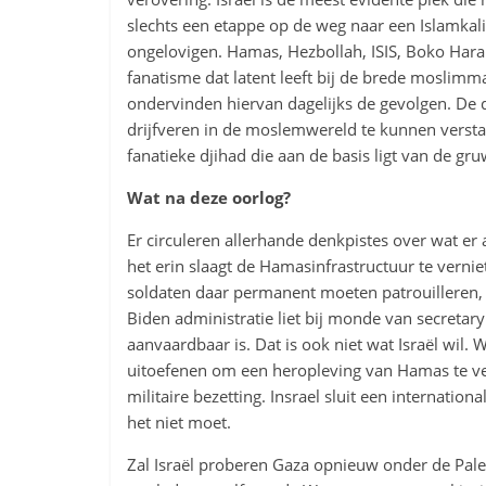
slechts een etappe op de weg naar een Islamkali
ongelovigen. Hamas, Hezbollah, ISIS, Boko Haram
fanatisme dat latent leeft bij de brede moslimm
ondervinden hiervan dagelijks de gevolgen. De 
drijfveren in de moslemwereld te kunnen verstaan
fanatieke djihad die aan de basis ligt van de g
Wat na deze oorlog?
Er circuleren allerhande denkpistes over wat er 
het erin slaagt de Hamasinfrastructuur te verni
soldaten daar permanent moeten patrouilleren,
Biden administratie liet bij monde van secretary
aanvaardbaar is. Dat is ook niet wat Israël wil.
uitoefenen om een heropleving van Hamas te ver
militaire bezetting. Insrael sluit een internatio
het niet moet.
Zal Israël proberen Gaza opnieuw onder de Palest