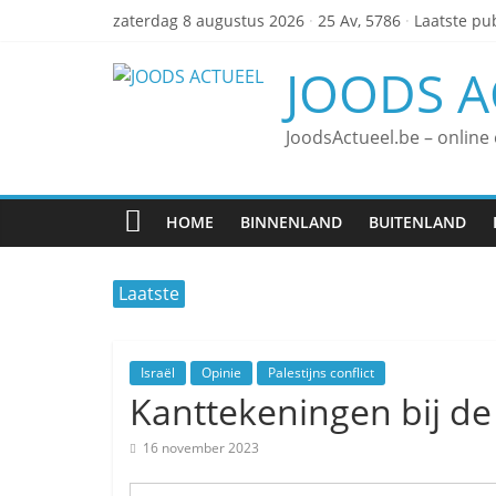
zaterdag 8 augustus 2026
·
25 Av, 5786
·
Laatste pub
JOODS A
JoodsActueel.be – online
HOME
BINNENLAND
BUITENLAND
Laatste
Israël
Opinie
Palestijns conflict
Kanttekeningen bij d
16 november 2023