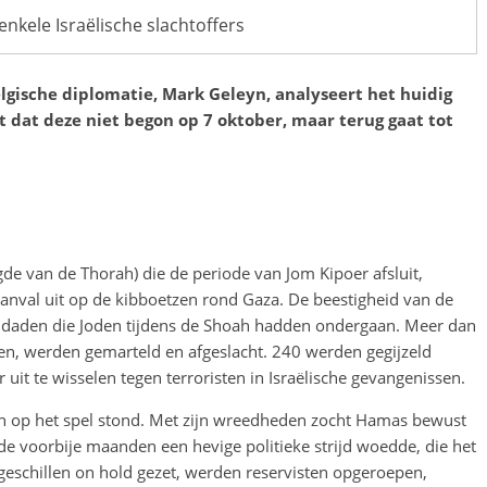
enkele Israëlische slachtoffers
gische diplomatie, Mark Geleyn, analyseert het huidig
st dat deze niet begon op 7 oktober, maar terug gaat tot
de van de Thorah) die de periode van Jom Kipoer afsluit,
val uit op de kibboetzen rond Gaza. De beestigheid van de
ndaden die Joden tijdens de Shoah hadden ondergaan. Meer dan
n, werden gemarteld en afgeslacht. 240 werden gegijzeld
uit te wisselen tegen terroristen in Israëlische gevangenissen.
taan op het spel stond. Met zijn wreedheden zocht Hamas bewust
r de voorbije maanden een hevige politieke strijd woedde, die het
 geschillen on hold gezet, werden reservisten opgeroepen,