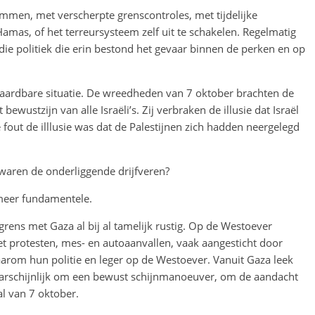
bommen, met verscherpte grenscontroles, met tijdelijke
mas, of het terreursysteem zelf uit te schakelen. Regelmatig
die politiek die erin bestond het gevaar binnen de perken en op
ardbare situatie. De wreedheden van 7 oktober brachten de
 bewustzijn van alle Israëli’s. Zij verbraken de illusie dat Israël
fout de illlusie was dat de Palestijnen zich hadden neergelegd
ren de onderliggende drijfveren?
 meer fundamentele.
grens met Gaza al bij al tamelijk rustig. Op de Westoever
et protesten, mes- en autoaanvallen, vaak aangesticht door
arom hun politie en leger op de Westoever. Vanuit Gaza leek
 waarschijnlijk om een bewust schijnmanoeuver, om de aandacht
al van 7 oktober.