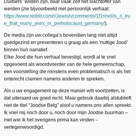
Duitsers” wilden zijn, daar vaak zelf het slachtoffer van
werden (zie bijvoorbeeld met persoonlijk verhaal:
https://www.reddit.com/r/Jewish/comments/1f1nhel/is_it_tru
e_that_many_jews_in_preholocaust_germany/
).
De media zijn uw collega’s bovendien lang niet altijd
goedgezind en presenteren u graag als een ‘nuttige Jood’
binnen hun narratief.
Elke Jood die hun verhaal bevestigt, wordt al te snel
opgevoerd als woordvoerder van de hele gemeenschap,
een voorstelling die minstens even problematisch is als het
onterecht claimen namens anderen te spreken.
Als u uw engagement op deze manier wilt voortzetten, is
dat uiteraard uw goed recht. Maar gebruik daarbij alstublieft
niet de titel “Joodse Belg” alsof u namens ons allen spreekt.
Ik voel mij noch door u, noch door mijn Joodse buurman –
met wie ik het overigens prima kan vinden –
vertegenwoordigd.