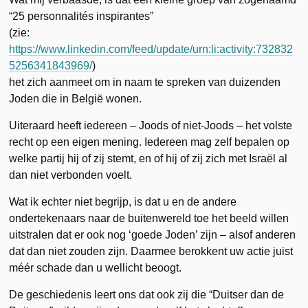
“25 personnalités inspirantes”
(zie:
https://www.linkedin.com/feed/update/urn:li:activity:732832
5256341843969/
)
het zich aanmeet om in naam te spreken van duizenden
Joden die in België wonen.
Uiteraard heeft iedereen – Joods of niet-Joods – het volste
recht op een eigen mening. Iedereen mag zelf bepalen op
welke partij hij of zij stemt, en of hij of zij zich met Israël al
dan niet verbonden voelt.
Wat ik echter niet begrijp, is dat u en de andere
ondertekenaars naar de buitenwereld toe het beeld willen
uitstralen dat er ook nog ‘goede Joden’ zijn – alsof anderen
dat dan niet zouden zijn. Daarmee berokkent uw actie juist
méér schade dan u wellicht beoogt.
De geschiedenis leert ons dat ook zij die “Duitser dan de