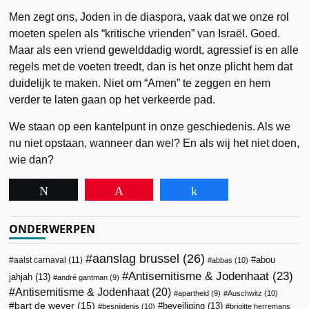
Men zegt ons, Joden in de diaspora, vaak dat we onze rol
moeten spelen als “kritische vrienden” van Israël. Goed.
Maar als een vriend gewelddadig wordt, agressief is en alle
regels met de voeten treedt, dan is het onze plicht hem dat
duidelijk te maken. Niet om “Amen” te zeggen en hem
verder te laten gaan op het verkeerde pad.
We staan op een kantelpunt in onze geschiedenis. Als we
nu niet opstaan, wanneer dan wel? En als wij het niet doen,
wie dan?
Tweet
Pin
Share
ONDERWERPEN
aanslag brussel
(26)
abou
aalst carnaval
(11)
abbas
(10)
Antisemitisme & Jodenhaat
(23)
jahjah
(13)
andré gantman
(9)
Antisemitisme & Jodenhaat
(20)
apartheid
(9)
Auschwitz
(10)
bart de wever
(15)
beveiliging
(13)
besnijdenis
(10)
brigitte herremans