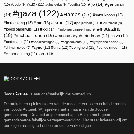
fjo
(14)
gantman
cd&v
(11)
(10)
ccojb
(9)
chanoeka
(9)
conflict
(10)
gaza
(122)
Hamas
(27)
(14)
hans knoop
(13)
Israël
(17)
herdenking
(13)
iran
(13)
jan jambon
(10)
Jeruzalem
(9)
magazine
kkl
(14)
joods onderwijs
(11)
ludo van campenhout
(9)
(19)
michael freilich
(16)
moshe aryeh friedman
(14)
n-va
(12)
nederland
(11)
nederzettingen
(9)
negationisme
(10)
olympische spelen
(9)
veiligheid
(13)
syrië
(12)
unia
(12)
verkiezingen
(11)
shimon peres
(9)
vrt
(18)
vlaams belang
(11)
Joods Actueel
is een onafhankelijk nieuwsmedium.
De artikels en opiniestukken van de redactie vertolken enkel de mening
van Joods Actueel. Wij spreken niet in naam van de Joodse
gemeenschap. De Joodse gemeenschap in België heeft geen
gemandateerde feitelijke vertegenwoordiging. Het staat iedereen vrij om
een eigen mening te hebben en die te verkondigen.