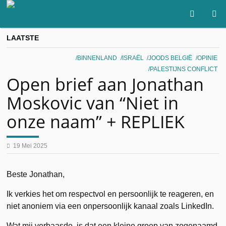
LAATSTE
BINNENLAND
ISRAËL
JOODS BELGIË
OPINIE
PALESTIJNS CONFLICT
Open brief aan Jonathan
Moskovic van “Niet in
onze naam” + REPLIEK
19 Mei 2025
Beste Jonathan,
Ik verkies het om respectvol en persoonlijk te reageren, en
niet anoniem via een onpersoonlijk kanaal zoals LinkedIn.
Wat mij verbaasde, is dat een kleine groep van zogenaamd