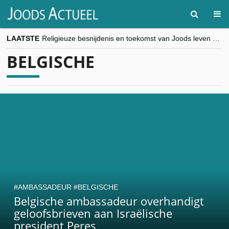
LAATSTE
Religieuze besnijdenis en toekomst van Joods leven centraal tijdens conferentie in Brussel
“Besnijdenisdebat toont hoe moeilijk seculiere Westen minderheden begrijpt”, Jinnih Beels (Vooruit)
BELGISCHE
CITYTRIP | ROEMENIË – Boekarest: de verrassing van Oost-Europa
“Vandaag zit elke Jood in België op de beklaagdenbank”
goKosher lanceert nieuwe website en samenwerking met Mishpacha voor kosher travel en simchas wereldwijd
AMBASSADEUR
BELGISCHE
Belgische ambassadeur overhandigt
geloofsbrieven aan Israëlische
president Peres