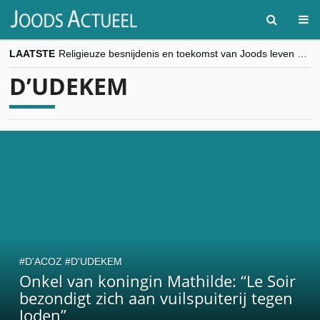
LAATSTE
Religieuze besnijdenis en toekomst van Joods leven centraal tijdens conferentie in Brussel
“Besnijdenisdebat toont hoe moeilijk seculiere Westen minderheden begrijpt”, Jinnih Beels (Vooruit)
D’UDEKEM
CITYTRIP | ROEMENIË – Boekarest: de verrassing van Oost-Europa
“Vandaag zit elke Jood in België op de beklaagdenbank”
goKosher lanceert nieuwe website en samenwerking met Mishpacha voor kosher travel en simchas wereldwijd
D'ACOZ
D'UDEKEM
Onkel van koningin Mathilde: “Le Soir
bezondigt zich aan vuilspuiterij tegen
Joden”