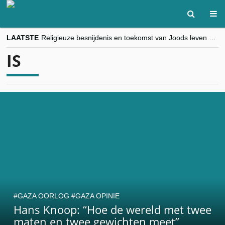
LAATSTE
Religieuze besnijdenis en toekomst van Joods leven centraal tijdens conferentie in Brussel
“Besnijdenisdebat toont hoe moeilijk seculiere Westen minderheden begrijpt”, Jinnih Beels (Vooruit)
IS
CITYTRIP | ROEMENIË – Boekarest: de verrassing van Oost-Europa
“Vandaag zit elke Jood in België op de beklaagdenbank”
goKosher lanceert nieuwe website en samenwerking met Mishpacha voor kosher travel en simchas wereldwijd
GAZA OORLOG
GAZA OPINIE
Hans Knoop: “Hoe de wereld met twee
maten en twee gewichten meet”