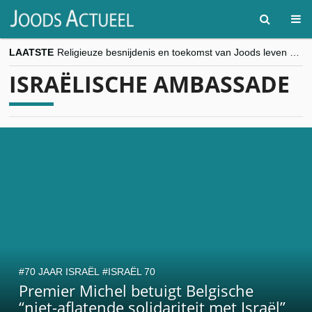
LAATSTE
Religieuze besnijdenis en toekomst van Joods leven centraal tijdens conferentie in Brussel
“Besnijdenisdebat toont hoe moeilijk seculiere Westen minderheden begrijpt”, Jinnih Beels (Vooruit)
ISRAËLISCHE AMBASSADE
CITYTRIP | ROEMENIË – Boekarest: de verrassing van Oost-Europa
“Vandaag zit elke Jood in België op de beklaagdenbank”
goKosher lanceert nieuwe website en samenwerking met Mishpacha voor kosher travel en simchas wereldwijd
70 JAAR ISRAËL
ISRAËL 70
Premier Michel betuigt Belgische
“niet-aflatende solidariteit met Israël”