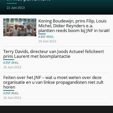
21 Juni 2013
Koning Boudewijn, prins Filip, Louis
Michel, Didier Reynders e.a.
plantten reeds boom bij JNF in Israël
JNF
KKL
19 Juni 2013
Terry Davids, directeur van Joods Actueel feliciteert
prins Laurent met boomplantactie
JNF
KKL
19 Juni 2013
Feiten over het JNF – wat u moet weten over deze
organisatie en u van linkse propagandisten niet zult
horen
JNF
KKL
19 Juni 2013