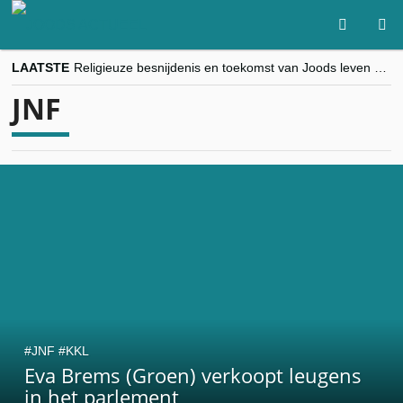
LAATSTE
Religieuze besnijdenis en toekomst van Joods leven centraal tijdens conferentie in Brussel
“Besnijdenisdebat toont hoe moeilijk seculiere Westen minderheden begrijpt”, Jinnih Beels (Vooruit)
JNF
CITYTRIP | ROEMENIË – Boekarest: de verrassing van Oost-Europa
“Vandaag zit elke Jood in België op de beklaagdenbank”
goKosher lanceert nieuwe website en samenwerking met Mishpacha voor kosher travel en simchas wereldwijd
JNF
KKL
Eva Brems (Groen) verkoopt leugens
in het parlement