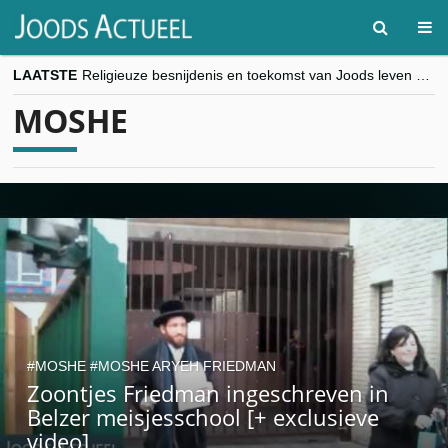
LAATSTE
Religieuze besnijdenis en toekomst van Joods leven centraal tijdens conferentie in Brussel
“Besnijdenisdebat toont hoe moeilijk seculiere Westen minderheden begrijpt”, Jinnih Beels (Vooruit)
MOSHE
CITYTRIP | ROEMENIË – Boekarest: de verrassing van Oost-Europa
“Vandaag zit elke Jood in België op de beklaagdenbank”
goKosher lanceert nieuwe website en samenwerking met Mishpacha voor kosher travel en simchas wereldwijd
MOSHE
MOSHE ARYEH FRIEDMAN
Zoontjes Friedman ingeschreven in
Belzer meisjesschool [+ exclusieve
video]