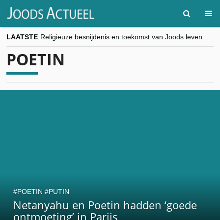
LAATSTE
Religieuze besnijdenis en toekomst van Joods leven centraal tijdens conferentie in Brussel
“Besnijdenisdebat toont hoe moeilijk seculiere Westen minderheden begrijpt”, Jinnih Beels (Vooruit)
POETIN
CITYTRIP | ROEMENIË – Boekarest: de verrassing van Oost-Europa
“Vandaag zit elke Jood in België op de beklaagdenbank”
goKosher lanceert nieuwe website en samenwerking met Mishpacha voor kosher travel en simchas wereldwijd
POETIN
PUTIN
Netanyahu en Poetin hadden ‘goede
ontmoeting’ in Parijs