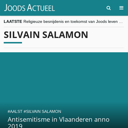
LAATSTE
Religieuze besnijdenis en toekomst van Joods leven centraal tijdens conferentie in Brussel
“Besnijdenisdebat toont hoe moeilijk seculiere Westen minderheden begrijpt”, Jinnih Beels (Vooruit)
SILVAIN SALAMON
CITYTRIP | ROEMENIË – Boekarest: de verrassing van Oost-Europa
“Vandaag zit elke Jood in België op de beklaagdenbank”
goKosher lanceert nieuwe website en samenwerking met Mishpacha voor kosher travel en simchas wereldwijd
AALST
SILVAIN SALAMON
Antisemitisme in Vlaanderen anno
2019