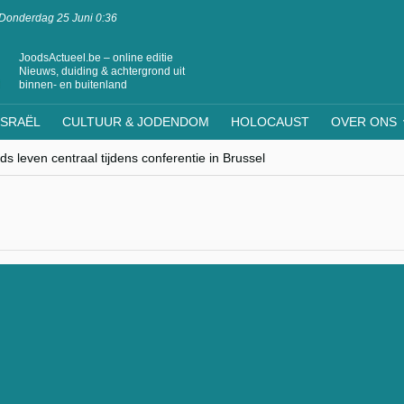
Donderdag 25 Juni 0:36
JoodsActueel.be – online editie
Nieuws, duiding & achtergrond uit
binnen- en buitenland
ISRAËL
CULTUUR & JODENDOM
HOLOCAUST
OVER ONS
s leven centraal tijdens conferentie in Brussel
ere Westen minderheden begrijpt”, Jinnih Beels (Vooruit)
rassing van Oost-Europa
laagdenbank”
nwerking met Mishpacha voor kosher travel en simchas wereldwijd