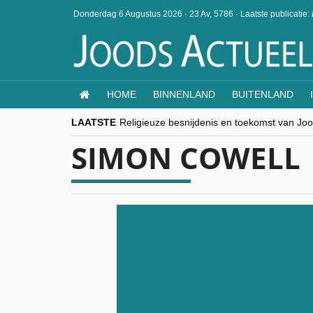
Donderdag 6 Augustus 2026
·
23 Av, 5786
·
Laatste publicatie:
HOME
BINNENLAND
BUITENLAND
LAATSTE
Religieuze besnijdenis en toekomst van Jood
“Besnijdenisdebat toont hoe moeilijk seculi
SIMON COWELL
CITYTRIP | ROEMENIË – Boekarest: de ver
“Vandaag zit elke Jood in België op de bek
goKosher lanceert nieuwe website en same