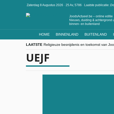
Zaterdag 8 Augustus 2026
·
25 Av, 5786
·
Laatste publicatie:
Do
JoodsActueel.be – online editie
Nieuws, duiding & achtergrond u
binnen- en buitenland
HOME
BINNENLAND
BUITENLAND
LAATSTE
Religieuze besnijdenis en toekomst van Jood
“Besnijdenisdebat toont hoe moeilijk seculi
UEJF
CITYTRIP | ROEMENIË – Boekarest: de ver
“Vandaag zit elke Jood in België op de bek
goKosher lanceert nieuwe website en same