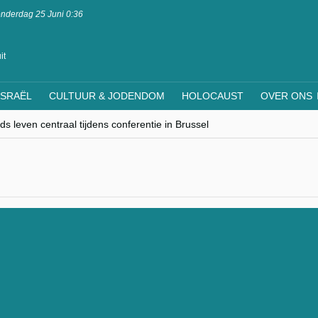
nderdag 25 Juni 0:36
it
ISRAËL
CULTUUR & JODENDOM
HOLOCAUST
OVER ONS
s leven centraal tijdens conferentie in Brussel
ere Westen minderheden begrijpt”, Jinnih Beels (Vooruit)
rassing van Oost-Europa
laagdenbank”
nwerking met Mishpacha voor kosher travel en simchas wereldwijd