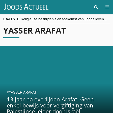
LAATSTE
Religieuze besnijdenis en toekomst van Joods leven centraal tijdens conferentie in Brussel
“Besnijdenisdebat toont hoe moeilijk seculiere Westen minderheden begrijpt”, Jinnih Beels (Vooruit)
YASSER ARAFAT
CITYTRIP | ROEMENIË – Boekarest: de verrassing van Oost-Europa
“Vandaag zit elke Jood in België op de beklaagdenbank”
goKosher lanceert nieuwe website en samenwerking met Mishpacha voor kosher travel en simchas wereldwijd
YASSER ARAFAT
13 jaar na overlijden Arafat: Geen
enkel bewijs voor vergiftiging van
Palestijnse leider door Israël