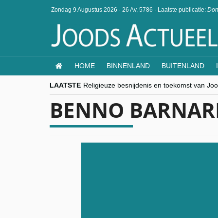
Zondag 9 Augustus 2026
·
26 Av, 5786
·
Laatste publicatie:
Don
HOME
BINNENLAND
BUITENLAND
LAATSTE
Religieuze besnijdenis en toekomst van Jood
“Besnijdenisdebat toont hoe moeilijk seculi
BENNO BARNAR
CITYTRIP | ROEMENIË – Boekarest: de ver
“Vandaag zit elke Jood in België op de bek
goKosher lanceert nieuwe website en same