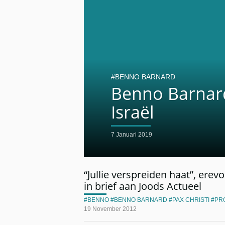
BENNO BARNARD
Benno Barnard
Israël
7 Januari 2019
“Jullie verspreiden haat”, erevo
in brief aan Joods Actueel
BENNO
BENNO BARNARD
PAX CHRISTI
PR
19 November 2012