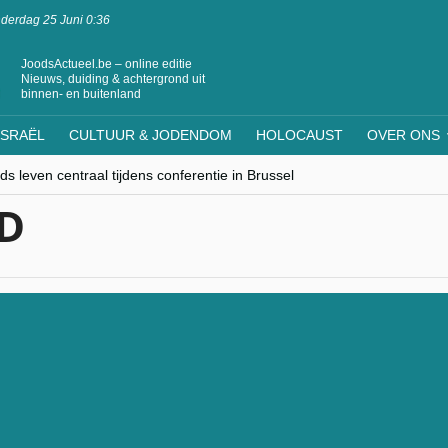
derdag 25 Juni 0:36
JoodsActueel.be – online editie
Nieuws, duiding & achtergrond uit
binnen- en buitenland
ISRAËL
CULTUUR & JODENDOM
HOLOCAUST
OVER ONS
s leven centraal tijdens conferentie in Brussel
ere Westen minderheden begrijpt”, Jinnih Beels (Vooruit)
D
rassing van Oost-Europa
laagdenbank”
nwerking met Mishpacha voor kosher travel en simchas wereldwijd