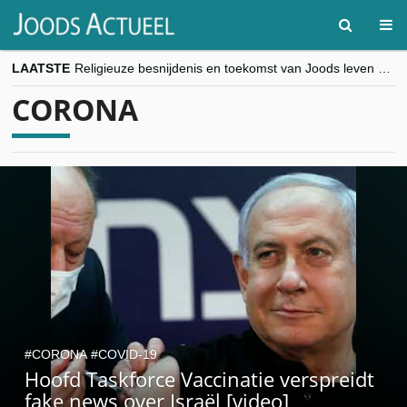
LAATSTE
Religieuze besnijdenis en toekomst van Joods leven centraal tijdens conferentie in Brussel
“Besnijdenisdebat toont hoe moeilijk seculiere Westen minderheden begrijpt”, Jinnih Beels (Vooruit)
CORONA
CITYTRIP | ROEMENIË – Boekarest: de verrassing van Oost-Europa
“Vandaag zit elke Jood in België op de beklaagdenbank”
goKosher lanceert nieuwe website en samenwerking met Mishpacha voor kosher travel en simchas wereldwijd
CORONA
COVID-19
Hoofd Taskforce Vaccinatie verspreidt
fake news over Israël [video]