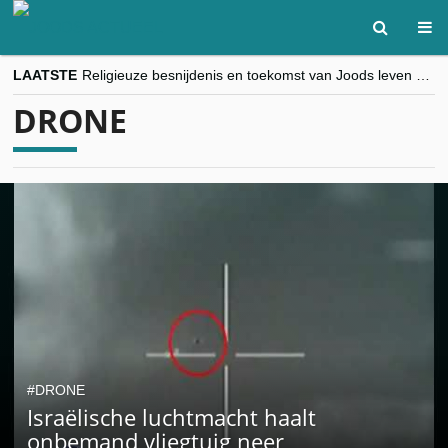
LAATSTE
Religieuze besnijdenis en toekomst van Joods leven centraal tijdens conferentie in Brussel
“Besnijdenisdebat toont hoe moeilijk seculiere Westen minderheden begrijpt”, Jinnih Beels (Vooruit)
DRONE
CITYTRIP | ROEMENIË – Boekarest: de verrassing van Oost-Europa
“Vandaag zit elke Jood in België op de beklaagdenbank”
goKosher lanceert nieuwe website en samenwerking met Mishpacha voor kosher travel en simchas wereldwijd
DRONE
Israëlische luchtmacht haalt
onbemand vliegtuig neer