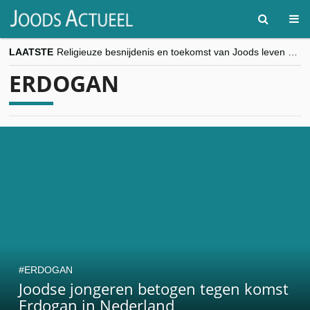
LAATSTE
Religieuze besnijdenis en toekomst van Joods leven centraal tijdens conferentie in Brussel
“Besnijdenisdebat toont hoe moeilijk seculiere Westen minderheden begrijpt”, Jinnih Beels (Vooruit)
ERDOGAN
CITYTRIP | ROEMENIË – Boekarest: de verrassing van Oost-Europa
“Vandaag zit elke Jood in België op de beklaagdenbank”
goKosher lanceert nieuwe website en samenwerking met Mishpacha voor kosher travel en simchas wereldwijd
ERDOGAN
Joodse jongeren betogen tegen komst
Erdogan in Nederland