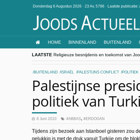
Donderdag 6 Augustus 2026
·
23 Av, 5786
·
Laatste publicatie:
HOME
BINNENLAND
BUITENLAND
LAATSTE
Religieuze besnijdenis en toekomst van Jood
“Besnijdenisdebat toont hoe moeilijk seculi
CITYTRIP | ROEMENIË – Boekarest: de ver
“Vandaag zit elke Jood in België op de bek
BUITENLAND
ISRAËL
PALESTIJNS CONFLICT
POLITIEK
goKosher lanceert nieuwe website en same
Palestijnse pres
politiek van Turk
,
8 Juni 2010
ABBAS
ERDOGAN
Tijdens zijn bezoek aan Istanboel gisteren zou de
gelukkig is met de druk vanuit Turkije om de b