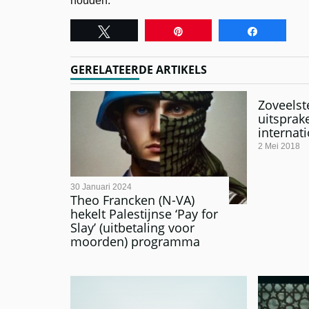
houden.
Tweet
Pin
Share
GERELATEERDE ARTIKELS
Zoveelst
uitsprak
internat
2 Mei 2018
30 Januari 2024
Theo Francken (N-VA)
hekelt Palestijnse ‘Pay for
Slay’ (uitbetaling voor
moorden) programma