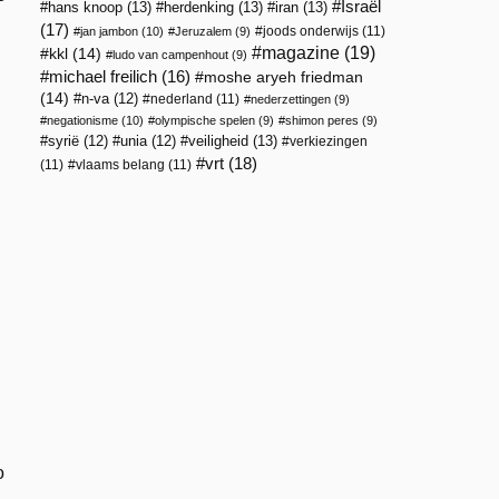
Israël
hans knoop
(13)
herdenking
(13)
iran
(13)
(17)
joods onderwijs
(11)
jan jambon
(10)
Jeruzalem
(9)
magazine
(19)
kkl
(14)
ludo van campenhout
(9)
michael freilich
(16)
moshe aryeh friedman
(14)
n-va
(12)
nederland
(11)
nederzettingen
(9)
negationisme
(10)
olympische spelen
(9)
shimon peres
(9)
veiligheid
(13)
syrië
(12)
unia
(12)
verkiezingen
vrt
(18)
(11)
vlaams belang
(11)
o