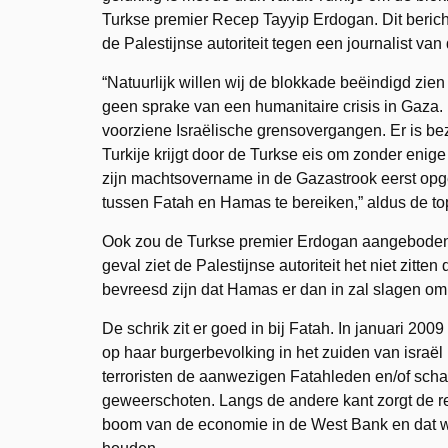
Turkse premier Recep Tayyip Erdogan. Dit beri
de Palestijnse autoriteit tegen een journalist va
“Natuurlijk willen wij de blokkade beëindigd zie
geen sprake van een humanitaire crisis in Gaza. D
voorziene Israëlische grensovergangen. Er is 
Turkije krijgt door de Turkse eis om zonder eni
zijn machtsovername in de Gazastrook eerst opg
tussen Fatah en Hamas te bereiken,” aldus de t
Ook zou de Turkse premier Erdogan aangeboden
geval ziet de Palestijnse autoriteit het niet zit
bevreesd zijn dat Hamas er dan in zal slagen om
De schrik zit er goed in bij Fatah. In januari 200
op haar burgerbevolking in het zuiden van isra
terroristen de aanwezigen Fatahleden en/of schak
geweerschoten. Langs de andere kant zorgt de re
boom van de economie in de West Bank en dat wil