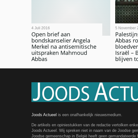
4 Juli 2016
5 November 
Open brief aan
Palestij
bondskanselier Angela
Abbas ro
Merkel na antisemitische
bloedver
uitspraken Mahmoud
Israël –
Abbas
blijven 
Joods Actueel
is een onafhankelijk nieuwsmedium.
De artikels en opiniestukken van de redactie vertolken enk
Joods Actueel. Wij spreken niet in naam van de Joodse g
Joodse gemeenschap in België heeft geen gemandateerde fe