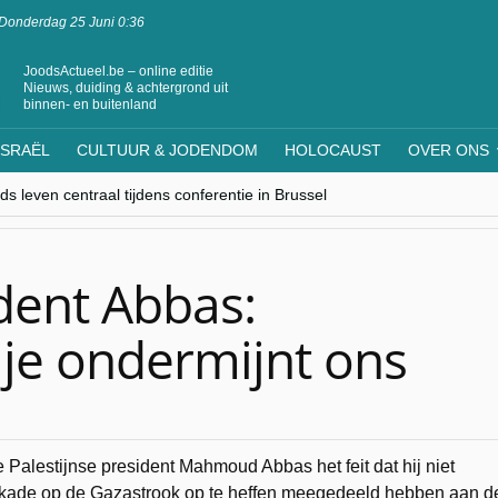
Donderdag 25 Juni 0:36
JoodsActueel.be – online editie
Nieuws, duiding & achtergrond uit
binnen- en buitenland
ISRAËL
CULTUUR & JODENDOM
HOLOCAUST
OVER ONS
s leven centraal tijdens conferentie in Brussel
ere Westen minderheden begrijpt”, Jinnih Beels (Vooruit)
rassing van Oost-Europa
laagdenbank”
nwerking met Mishpacha voor kosher travel en simchas wereldwijd
ident Abbas:
ije ondermijnt ons
 Palestijnse president Mahmoud Abbas het feit dat hij niet
lokkade op de Gazastrook op te heffen meegedeeld hebben aan d