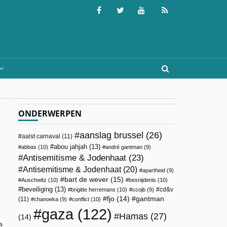
ONDERWERPEN
aanslag brussel
(26)
aalst carnaval
(11)
abou jahjah
(13)
abbas
(10)
andré gantman
(9)
Antisemitisme & Jodenhaat
(23)
Antisemitisme & Jodenhaat
(20)
apartheid
(9)
bart de wever
(15)
Auschwitz
(10)
besnijdenis
(10)
beveiliging
(13)
cd&v
brigitte herremans
(10)
ccojb
(9)
fjo
(14)
gantman
(11)
chanoeka
(9)
conflict
(10)
gaza
(122)
Hamas
(27)
(14)
e