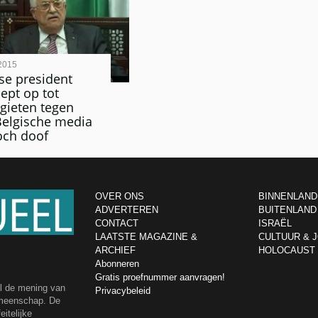
2015
nse president
ept op tot
gieten tegen
 Belgische media
toch doof
OVER ONS
BINNENLAND
ADVERTEREN
BUITENLAND
CONTACT
ISRAËL
LAATSTE MAGAZINE &
CULTUUR & 
ARCHIEF
HOLOCAUST
Abonneren
Gratis proefnummer aanvragen!
el de mening van
Privacybeleid
emeenschap. De
itelijke