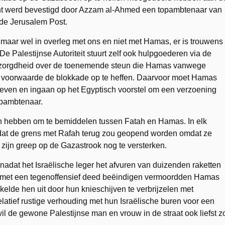
cht werd bevestigd door Azzam al-Ahmed een topambtenaar van
n de Jerusalem Post.
n maar wel in overleg met ons en niet met Hamas, er is trouwens
e Palestijnse Autoriteit stuurt zelf ook hulpgoederen via de
bezorgdheid over de toenemende steun die Hamas vanwege
ge voorwaarde de blokkade op te heffen. Daarvoor moet Hamas
even en ingaan op het Egyptisch voorstel om een verzoening
opambtenaar.
 hebben om te bemiddelen tussen Fatah en Hamas. In elk
ten dat de grens met Rafah terug zou geopend worden omdat ze
 zijn greep op de Gazastrook nog te versterken.
9 nadat het Israëlische leger het afvuren van duizenden raketten
ël met een tegenoffensief deed beëindigen vermoordden Hamas
elde hen uit door hun knieschijven te verbrijzelen met
latief rustige verhouding met hun Israëlische buren voor een
 de gewone Palestijnse man en vrouw in de straat ook liefst z