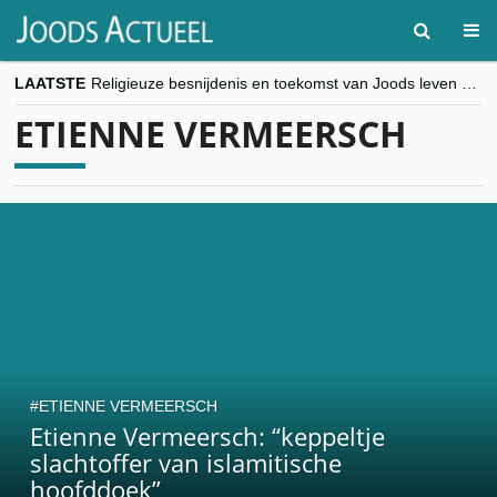
LAATSTE
Religieuze besnijdenis en toekomst van Joods leven centraal tijdens conferentie in Brussel
“Besnijdenisdebat toont hoe moeilijk seculiere Westen minderheden begrijpt”, Jinnih Beels (Vooruit)
ETIENNE VERMEERSCH
CITYTRIP | ROEMENIË – Boekarest: de verrassing van Oost-Europa
“Vandaag zit elke Jood in België op de beklaagdenbank”
goKosher lanceert nieuwe website en samenwerking met Mishpacha voor kosher travel en simchas wereldwijd
ETIENNE VERMEERSCH
Etienne Vermeersch: “keppeltje
slachtoffer van islamitische
hoofddoek”