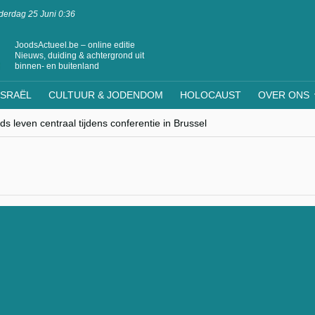
erdag 25 Juni 0:36
JoodsActueel.be – online editie
Nieuws, duiding & achtergrond uit
binnen- en buitenland
ISRAËL
CULTUUR & JODENDOM
HOLOCAUST
OVER ONS
s leven centraal tijdens conferentie in Brussel
ere Westen minderheden begrijpt”, Jinnih Beels (Vooruit)
rassing van Oost-Europa
laagdenbank”
nwerking met Mishpacha voor kosher travel en simchas wereldwijd