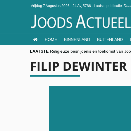
Vrijdag 7 Augustus 2026
·
24 Av, 5786
·
Laatste publicatie:
Dond
HOME
BINNENLAND
BUITENLAND
LAATSTE
Religieuze besnijdenis en toekomst van Jood
“Besnijdenisdebat toont hoe moeilijk seculi
FILIP DEWINTER
CITYTRIP | ROEMENIË – Boekarest: de ver
“Vandaag zit elke Jood in België op de bek
goKosher lanceert nieuwe website en same