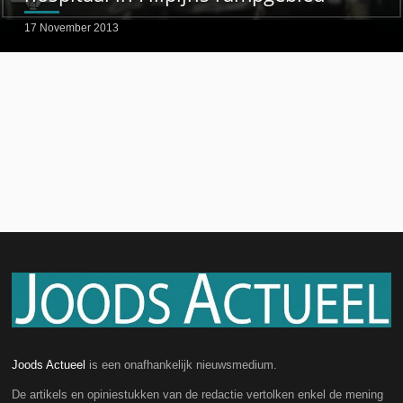
17 November 2013
Joods Actueel
is een onafhankelijk nieuwsmedium.
De artikels en opiniestukken van de redactie vertolken enkel de mening