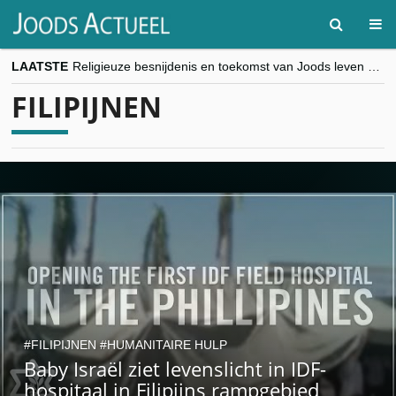
LAATSTE
Religieuze besnijdenis en toekomst van Joods leven centraal tijdens conferentie in Brussel
“Besnijdenisdebat toont hoe moeilijk seculiere Westen minderheden begrijpt”, Jinnih Beels (Vooruit)
FILIPIJNEN
CITYTRIP | ROEMENIË – Boekarest: de verrassing van Oost-Europa
“Vandaag zit elke Jood in België op de beklaagdenbank”
goKosher lanceert nieuwe website en samenwerking met Mishpacha voor kosher travel en simchas wereldwijd
FILIPIJNEN
HUMANITAIRE HULP
Baby Israël ziet levenslicht in IDF-
hospitaal in Filipijns rampgebied