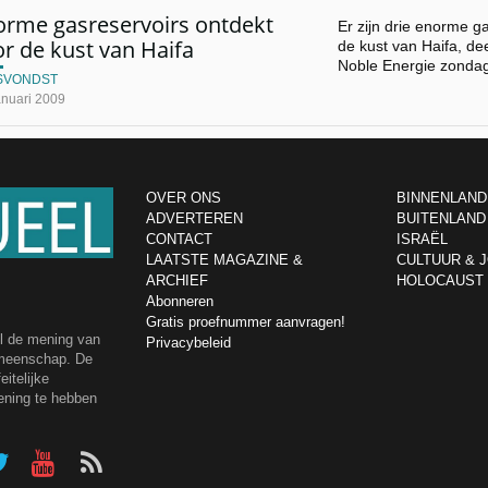
orme gasreservoirs ontdekt
Er zijn drie enorme g
r de kust van Haifa
de kust van Haifa, d
Noble Energie zonda
SVONDST
anuari 2009
OVER ONS
BINNENLAND
ADVERTEREN
BUITENLAND
CONTACT
ISRAËL
LAATSTE MAGAZINE &
CULTUUR & 
ARCHIEF
HOLOCAUST
Abonneren
Gratis proefnummer aanvragen!
el de mening van
Privacybeleid
emeenschap. De
itelijke
ening te hebben