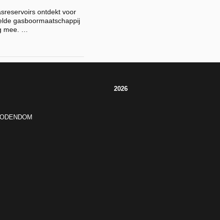
asreservoirs ontdekt voor
eelde gasboormaatschappij
g mee. …
2026
JODENDOM