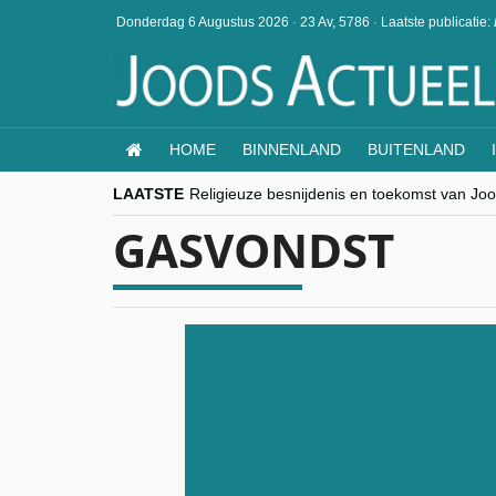
Donderdag 6 Augustus 2026
·
23 Av, 5786
·
Laatste publicatie:
HOME
BINNENLAND
BUITENLAND
LAATSTE
Religieuze besnijdenis en toekomst van Jood
“Besnijdenisdebat toont hoe moeilijk seculi
GASVONDST
CITYTRIP | ROEMENIË – Boekarest: de ver
“Vandaag zit elke Jood in België op de bek
goKosher lanceert nieuwe website en same