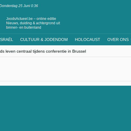
Donderdag 25 Juni 0:36
JoodsActueel.be – online editie
Nieuws, duiding & achtergrond uit
binnen- en buitenland
ISRAËL
CULTUUR & JODENDOM
HOLOCAUST
OVER ONS
s leven centraal tijdens conferentie in Brussel
ere Westen minderheden begrijpt”, Jinnih Beels (Vooruit)
rassing van Oost-Europa
laagdenbank”
nwerking met Mishpacha voor kosher travel en simchas wereldwijd