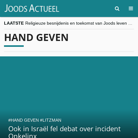
LAATSTE
Religieuze besnijdenis en toekomst van Joods leven centraal tijdens conferentie in Brussel
“Besnijdenisdebat toont hoe moeilijk seculiere Westen minderheden begrijpt”, Jinnih Beels (Vooruit)
HAND GEVEN
CITYTRIP | ROEMENIË – Boekarest: de verrassing van Oost-Europa
“Vandaag zit elke Jood in België op de beklaagdenbank”
goKosher lanceert nieuwe website en samenwerking met Mishpacha voor kosher travel en simchas wereldwijd
HAND GEVEN
LITZMAN
Ook in Israël fel debat over incident
Onkelinx