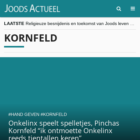
LAATSTE
Religieuze besnijdenis en toekomst van Joods leven centraal tijdens conferentie in Brussel
“Besnijdenisdebat toont hoe moeilijk seculiere Westen minderheden begrijpt”, Jinnih Beels (Vooruit)
KORNFELD
CITYTRIP | ROEMENIË – Boekarest: de verrassing van Oost-Europa
“Vandaag zit elke Jood in België op de beklaagdenbank”
goKosher lanceert nieuwe website en samenwerking met Mishpacha voor kosher travel en simchas wereldwijd
HAND GEVEN
KORNFELD
Onkelinx speelt spelletjes, Pinchas
Kornfeld “ik ontmoette Onkelinx
reeds tientallen keren”