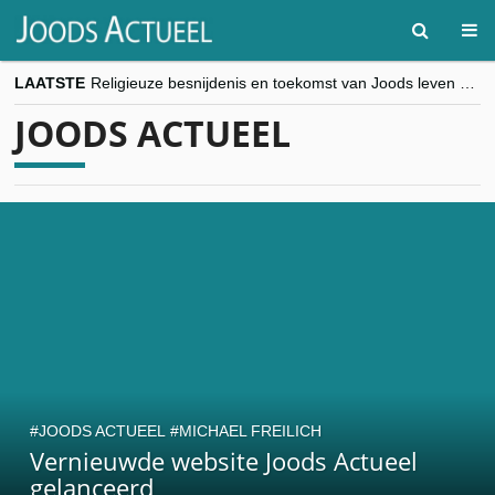
LAATSTE
Religieuze besnijdenis en toekomst van Joods leven centraal tijdens conferentie in Brussel
“Besnijdenisdebat toont hoe moeilijk seculiere Westen minderheden begrijpt”, Jinnih Beels (Vooruit)
JOODS ACTUEEL
CITYTRIP | ROEMENIË – Boekarest: de verrassing van Oost-Europa
“Vandaag zit elke Jood in België op de beklaagdenbank”
goKosher lanceert nieuwe website en samenwerking met Mishpacha voor kosher travel en simchas wereldwijd
JOODS ACTUEEL
MICHAEL FREILICH
Vernieuwde website Joods Actueel
gelanceerd