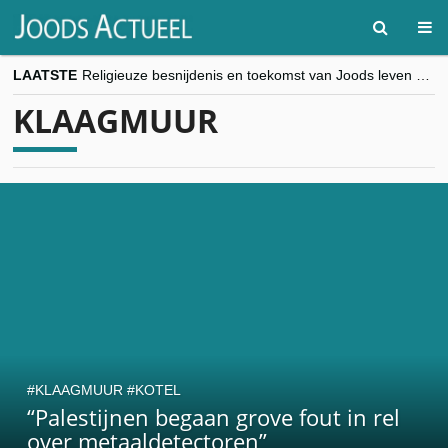
LAATSTE
Religieuze besnijdenis en toekomst van Joods leven centraal tijdens conferentie in Brussel
“Besnijdenisdebat toont hoe moeilijk seculiere Westen minderheden begrijpt”, Jinnih Beels (Vooruit)
KLAAGMUUR
CITYTRIP | ROEMENIË – Boekarest: de verrassing van Oost-Europa
“Vandaag zit elke Jood in België op de beklaagdenbank”
goKosher lanceert nieuwe website en samenwerking met Mishpacha voor kosher travel en simchas wereldwijd
KLAAGMUUR
KOTEL
“Palestijnen begaan grove fout in rel
over metaaldetectoren”